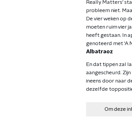
Really Matters’ st
probleem niet. Maa
De vier weken op d
moeten ruim vier j
heeft gestaan. In 
genoteerd met ‘A N
Albatraoz
En dat tippen zal l
aangescheurd. Zijn
ineens door naar 
dezelfde toppositie
Om deze in