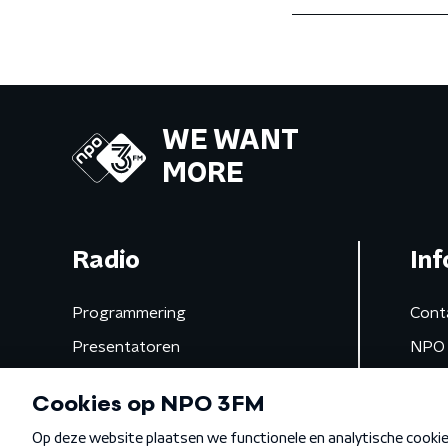
WE WANT
MORE
Radio
Inf
Programmering
Cont
Presentatoren
NPO 
Frequenties
App 
Gemist