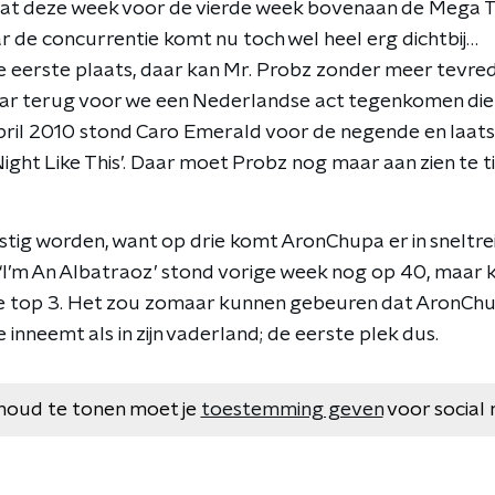
aat deze week voor de vierde week bovenaan de Mega To
r de concurrentie komt nu toch wel heel erg dichtbij…
e eerste plaats, daar kan Mr. Probz zonder meer tevred
aar terug voor we een Nederlandse act tegenkomen di
april 2010 stond Caro Emerald voor de negende en laa
ight Like This’. Daar moet Probz nog maar aan zien te t
astig worden, want op drie komt AronChupa er in sneltre
 ‘I’m An Albatraoz’ stond vorige week nog op 40, maar 
de top 3. Het zou zomaar kunnen gebeuren dat AronCh
 inneemt als in zijn vaderland; de eerste plek dus.
houd te tonen moet je
toestemming geven
voor social 