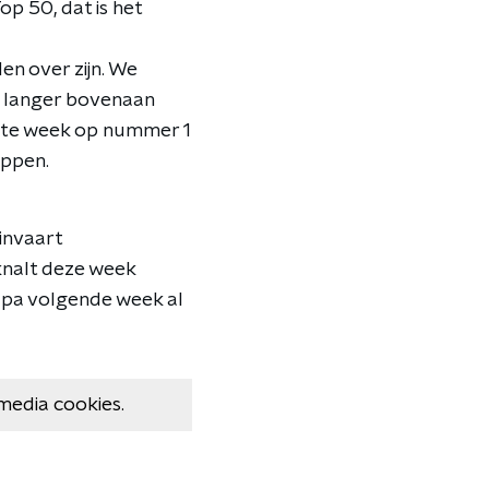
p 50, dat is het
en over zijn. We
e langer bovenaan
tste week op nummer 1
ippen.
invaart
knalt deze week
upa volgende week al
media cookies.