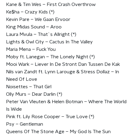
Kane & Tim Wes – First Crash Overthrow
Ke$ha – Crazy Kids (*)
Kevin Pare – We Gaan Ervoor
King Midas Sound – Aroo
Laura Mvula – That`s Allright (*)
Lights & Owl City – Cactus In The Valley
Maria Mena – Fuck You
Moby ft. Lanegan – The Lonely Night (*)
Mooi Wark – Liever In De Stront Dan Tussen De Kak
Nils van Zandt ft. Lynn Larouge & Stress Dollaz – In
Need Of Love
Noisettes – That Girl
Olly Murs – Dear Darlin (*)
Peter Van Vleuten & Helen Botman – Where The World
Is Wide
Pink ft. Lily Rose Cooper – True Love (*)
Psy – Gentleman
Queens Of The Stone Age – My God Is The Sun