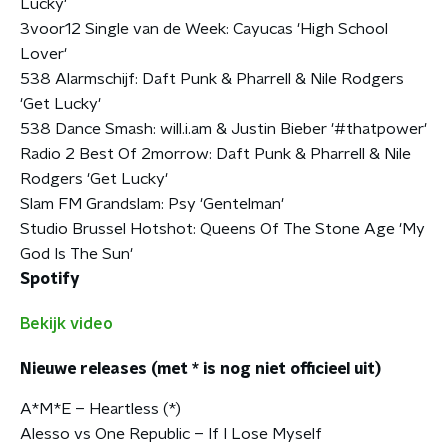
Lucky'
3voor12 Single van de Week: Cayucas 'High School
Lover'
538 Alarmschijf: Daft Punk & Pharrell & Nile Rodgers
'Get Lucky'
538 Dance Smash: will.i.am & Justin Bieber '#thatpower'
Radio 2 Best Of 2morrow: Daft Punk & Pharrell & Nile
Rodgers 'Get Lucky'
Slam FM Grandslam: Psy 'Gentelman'
Studio Brussel Hotshot: Queens Of The Stone Age 'My
God Is The Sun'
Spotify
Bekijk video
Nieuwe releases (met * is nog niet officieel uit)
A*M*E – Heartless (*)
Alesso vs One Republic – If I Lose Myself