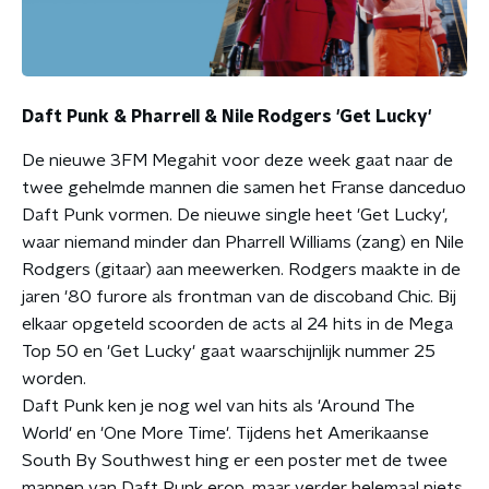
Daft Punk & Pharrell & Nile Rodgers 'Get Lucky'
De nieuwe 3FM Megahit voor deze week gaat naar de
twee gehelmde mannen die samen het Franse danceduo
Daft Punk vormen. De nieuwe single heet 'Get Lucky',
waar niemand minder dan Pharrell Williams (zang) en Nile
Rodgers (gitaar) aan meewerken. Rodgers maakte in de
jaren '80 furore als frontman van de discoband Chic. Bij
elkaar opgeteld scoorden de acts al 24 hits in de Mega
Top 50 en 'Get Lucky' gaat waarschijnlijk nummer 25
worden.
Daft Punk ken je nog wel van hits als 'Around The
World' en 'One More Time'. Tijdens het Amerikaanse
South By Southwest hing er een poster met de twee
mannen van Daft Punk erop, maar verder helemaal niets.