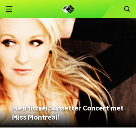
MetMichiel Sunsetter Concert met
Miss Montreal!