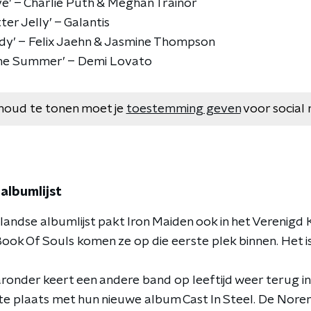
ye’ – Charlie Puth & Meghan Trainor
ter Jelly’ – Galantis
ody’ – Felix Jaehn & Jasmine Thompson
 The Summer’ – Demi Lovato
houd te tonen moet je
toestemming geven
voor social 
 albumlijst
rlandse albumlijst pakt Iron Maiden ook in het Verenigd
Book Of Souls komen ze op die eerste plek binnen. Het i
onder keert een andere band op leeftijd weer terug in 
te plaats met hun nieuwe album Cast In Steel. De Nor