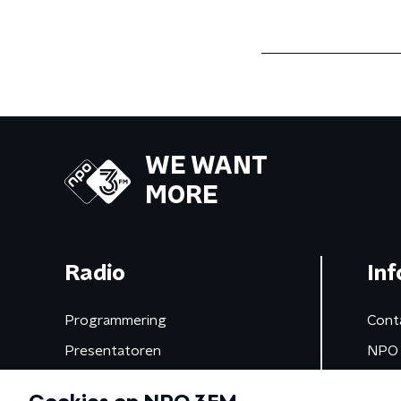
WE WANT
MORE
Radio
Inf
Programmering
Cont
Presentatoren
NPO 
Frequenties
App 