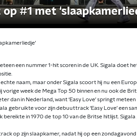
 op #1 met ‘slaapkamerlie
apkamerliedje’
eteen een nummer 1-hit scoren in de UK. Sigala doet he
itie.
jn echte naam, maar onder Sigala scoort hij nu een Euro
j vorige week de Mega Top 50 binnen en nu ook de Britse
 beter dan in Nederland, want ‘Easy Love’ springt meteen
ala gebruikte voor zijn debuuttrack ‘Easy Love’ een sam
k bereikte in 1970 de top 10 van de Britse hitlijst. Sigal
 track op zijn slaapkamer, nadat hij op een zondagavond 