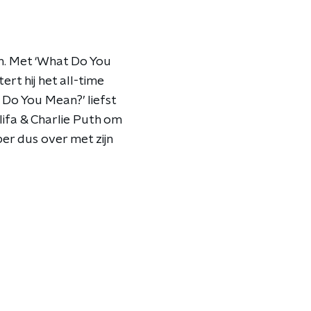
en. Met ‘What Do You
rt hij het all-time
Do You Mean?’ liefst
alifa & Charlie Puth om
er dus over met zijn