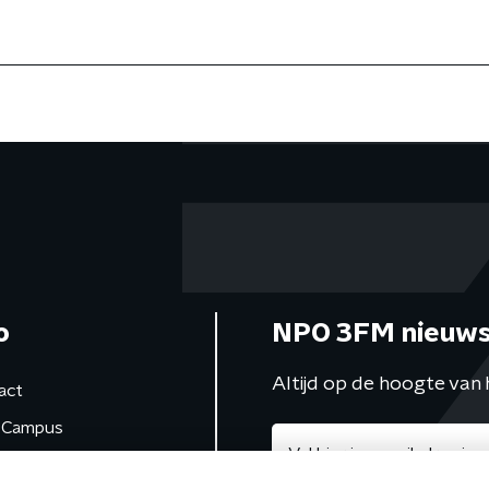
o
NPO 3FM nieuws
Altijd op de hoogte van 
act
Campus
de studio