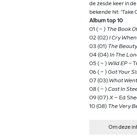
de zesde keer in d
bekende hit: ‘Take
Album top 10
01 ( – )
The Book Of
02 (02)
I Cry When
03 (01)
The Beauty
04 (04)
In The Lon
05 ( – )
Wild EP
– T
06 ( – )
Got Your Si
07 (03)
What Wen
08 ( – )
Cast In Stee
09 (07)
X
– Ed She
10 (08)
The Very Be
Om deze in