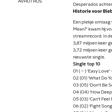
AVROTROS
Desperados achtero
Historie voor Bie
Een plekje omlaag v
Mean?’ kwam hij vor
streamrecord. In d
3,87 miljoen keer g
3,72 miljoen keer 
nieuwste single.
Single top 10
01 ( – ) ‘Easy Love’
02 (01) ‘What Do Y
03 (05) ‘Don’t Be 
04 (04) ‘How Deep I
05 (03) ‘Can’t Fee
06 (02) ‘Fight Song