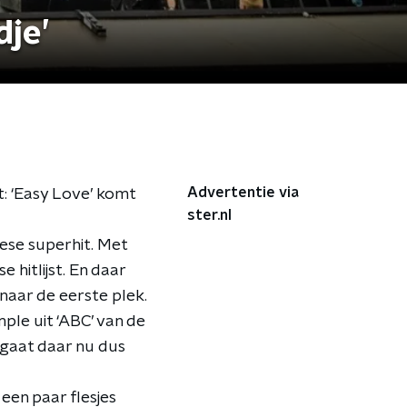
dje’
Advertentie via
t: ‘Easy Love’ komt
ster.nl
pese superhit. Met
 hitlijst. En daar
 naar de eerste plek.
ple uit ‘ABC’ van de
a gaat daar nu dus
een paar flesjes