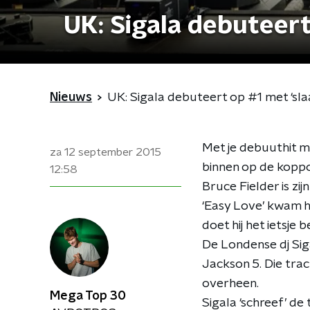
UK: Sigala debuteert
Nieuws
UK: Sigala debuteert op #1 met ‘sla
Met je debuuthit m
za 12 september 2015
binnen op de koppos
12:58
Bruce Fielder is zi
‘Easy Love’ kwam hi
doet hij het ietsje
De Londense dj Sig
Jackson 5. Die trac
overheen.
Mega Top 30
Sigala ‘schreef’ de