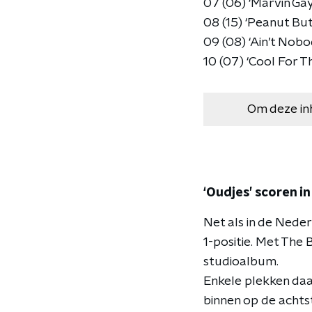
07 (06) ‘Marvin Ga
08 (15) ‘Peanut But
09 (08) ‘Ain’t Nob
10 (07) ‘Cool For
Om deze in
‘Oudjes’ scoren in
Net als in de Nede
1-positie. Met The 
studioalbum.
Enkele plekken daar
binnen op de achts