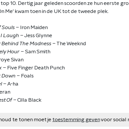
e top 10. Dertig jaar geleden scoorden ze hun eerste gr
 On Me’ kwam toen in de UK tot de tweede plek.
 Souls
– Iron Maiden
 I Laugh
– Jess Glynne
 Behind The Madness
– The Weeknd
ely Hour
– Sam Smith
roye Sivan
x
– Five Finger Death Punch
t Down
– Foals
l
– A-ha
eran
st Of
– Cilla Black
houd te tonen moet je
toestemming geven
voor social 