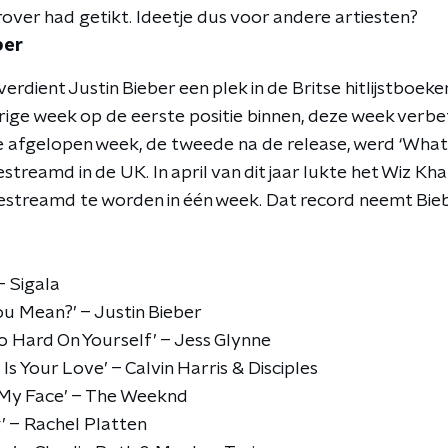
ver had getikt. Ideetje dus voor andere artiesten?
ber
erdient Justin Bieber een plek in de Britse hitlijstboek
ige week op de eerste positie binnen, deze week verbete
e afgelopen week, de tweede na de release, werd ‘What 
estreamd in de UK. In april van dit jaar lukte het Wiz Kh
gestreamd te worden in één week. Dat record neemt Bieb
 – Sigala
ou Mean?’ – Justin Bieber
So Hard On Yourself’ – Jess Glynne
s Your Love’ – Calvin Harris & Disciples
l My Face’ – The Weeknd
’ – Rachel Platten