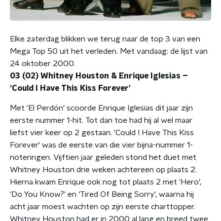
Elke zaterdag blikken we terug naar de top 3 van een
Mega Top 50 uit het verleden. Met vandaag: de lijst van
24 oktober 2000.
03 (02) Whitney Houston & Enrique Iglesias –
‘Could I Have This Kiss Forever’
Met 'El Perdón' scoorde Enrique Iglesias dit jaar zijn
eerste nummer 1-hit. Tot dan toe had hij al wel maar
liefst vier keer op 2 gestaan. 'Could I Have This Kiss
Forever' was de eerste van die vier bijna-nummer 1-
noteringen. Vijftien jaar geleden stond het duet met
Whitney Houston drie weken achtereen op plaats 2.
Hierna kwam Enrique ook nog tot plaats 2 met 'Hero',
'Do You Know?' en 'Tired Of Being Sorry', waarna hij
acht jaar moest wachten op zijn eerste charttopper.
Whitney Houston had er in 2000 al lang en breed twee