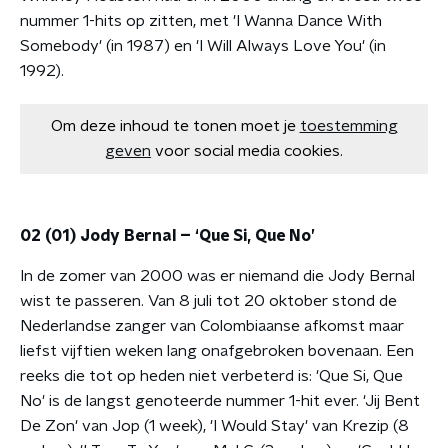
nummer 1-hits op zitten, met 'I Wanna Dance With
Somebody' (in 1987) en 'I Will Always Love You' (in
1992).
Om deze inhoud te tonen moet je
toestemming
geven
voor social media cookies.
02 (01) Jody Bernal – ‘Que Si, Que No’
In de zomer van 2000 was er niemand die Jody Bernal
wist te passeren. Van 8 juli tot 20 oktober stond de
Nederlandse zanger van Colombiaanse afkomst maar
liefst vijftien weken lang onafgebroken bovenaan. Een
reeks die tot op heden niet verbeterd is: 'Que Si, Que
No' is de langst genoteerde nummer 1-hit ever. 'Jij Bent
De Zon' van Jop (1 week), 'I Would Stay' van Krezip (8