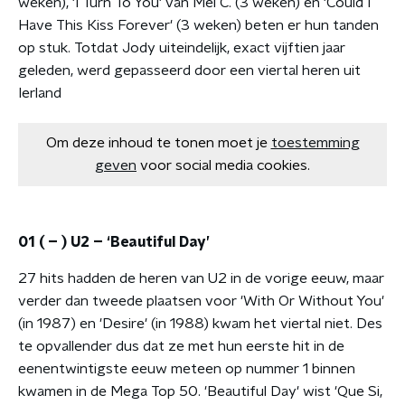
weken), 'I Turn To You' van Mel C. (3 weken) en 'Could I
Have This Kiss Forever' (3 weken) beten er hun tanden
op stuk. Totdat Jody uiteindelijk, exact vijftien jaar
geleden, werd gepasseerd door een viertal heren uit
Ierland
Om deze inhoud te tonen moet je
toestemming
geven
voor social media cookies.
01 ( – ) U2 – ‘Beautiful Day’
27 hits hadden de heren van U2 in de vorige eeuw, maar
verder dan tweede plaatsen voor 'With Or Without You'
(in 1987) en 'Desire' (in 1988) kwam het viertal niet. Des
te opvallender dus dat ze met hun eerste hit in de
eenentwintigste eeuw meteen op nummer 1 binnen
kwamen in de Mega Top 50. 'Beautiful Day' wist 'Que Si,