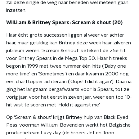
zal deze single de weg naar beneden wel meteen gaan
inzetten.
Will.i.am & Britney Spears: Scream & shout (20)
Haar écht grote successen liggen al weer ver achter
haar, maar gelukkig kan Britney deze week haar zilveren
jubileum vieren. ‘Scream & shout’ betekent de 25e hit
voor Britney Spears in de Mega Top 50. Haar hitreeks
begon in 1999 met twee nummer één-hits (‘Baby one
more time’ en ‘Sometimes’) en daar kwam in 2000 nog
een charttopper achteraan (‘Oops! I did it again’). Daarna
ging het langzaam bergafwaarts voor la Spears, tot ze
vorig jaar, voor het eerst in zeven jaar, weer een top 10-
hit wist te scoren met ‘Hold it against me’.
Op ‘Scream & shout’ krijgt Britney hulp van Black Eyed
Peas-voorman Will.i.am. Bovendien werkt het Belgische
productieteam Lazy Jay (de broers Jef en Toon