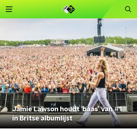
Jamie Lawson houdt ‘baas’ van #1
in Britse albumlijst