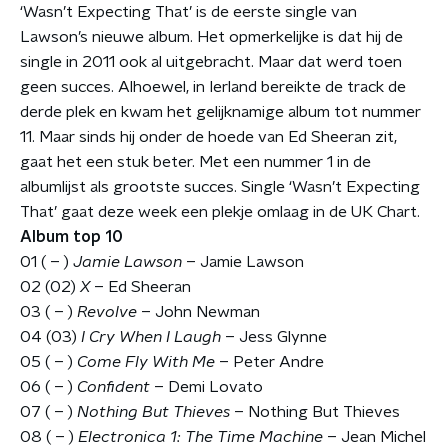
‘Wasn’t Expecting That’ is de eerste single van
Lawson’s nieuwe album. Het opmerkelijke is dat hij de
single in 2011 ook al uitgebracht. Maar dat werd toen
geen succes. Alhoewel, in Ierland bereikte de track de
derde plek en kwam het gelijknamige album tot nummer
11. Maar sinds hij onder de hoede van Ed Sheeran zit,
gaat het een stuk beter. Met een nummer 1 in de
albumlijst als grootste succes. Single ‘Wasn’t Expecting
That’ gaat deze week een plekje omlaag in de UK Chart.
Album top 10
01 ( – )
Jamie Lawson
– Jamie Lawson
02 (02)
X
– Ed Sheeran
03 ( – )
Revolve
– John Newman
04 (03)
I Cry When I Laugh
– Jess Glynne
05 ( – )
Come Fly With Me
– Peter Andre
06 ( – )
Confident
– Demi Lovato
07 ( – )
Nothing But Thieves
– Nothing But Thieves
08 ( – )
Electronica 1: The Time Machine
– Jean Michel