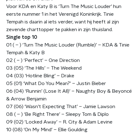
Voor KDA en Katy B is ‘Turn The Music Louder’ hun
eerste nummer 1 in het Verenigd Koninkrijk. Tinie
Tempah is daarin al iets verder, want hij heeft al zijn
zevende charttopper te pakken in zijn thuisland.
Single top 10
01 ( – ) ‘Turn The Music Louder (Rumble)’ – KDA & Tinie
Tempah & Katy B
02 ( – ) ‘Perfect’ – One Direction
03 (05) ‘The Hills’ – The Weekend
04 (03) ‘Hotline Bling’ – Drake
05 (01) ‘What Do You Mean?’ – Justin Bieber
06 (04) ‘Runnin’ (Lose It All)’ – Naughty Boy & Beyoncé
& Arrow Benjamin
07 (06) ‘Wasn’t Expecting That’ – Jamie Lawson
08 ( – ) ‘Be Right There’ – Sleepy Tom & Diplo
09 (02) ‘Locked Away’ – R. City & Adam Levine
10 (08) ‘On My Mind’ – Ellie Goulding