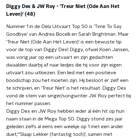
Diggy Dex & JW Roy - 'Treur Niet (Ode Aan Het
Leven)' (48)
Nummer 1 in de Dela Uitvaart Top 50 is 'Time To Say
Goodbye' van Andrea Bocelli en Sarah Brightman. Maar
'Treur Niet (Ode Aan Het Leven)' is een bewuste tip
voor de top van Diggy Dex! Diggy, ofwel Koen Jansen,
was vorig jaar op een uitvaart en zijn gedachten
dwaalden daarbij af naar liedjes die hij voor zijn eigen
uitvaart zou uitkiezen. Een lied met een positieve
boodschap zou het moeten zijn. Hij besloot er zelf een
te schrijven, en 'Treur Niet' is het resultaat. Diggy Dex
vond de stem van singer/songwriter JW Roy perfect bij
het nummer passen.
Diggy Dex en JW Roy hebben ieder al één hit op hun
naam staan in de Mega Top 50. Diggy stond zes jaar
geleden zelfs al eens een weekje op 1 met een ander
duet,'“Slaap Lekker (fantastig toch)', samen met