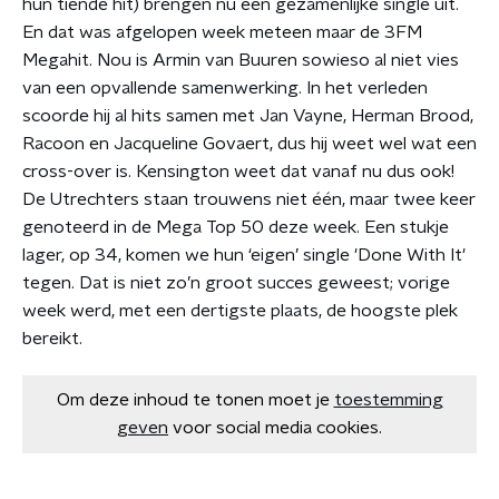
hun tiende hit) brengen nu een gezamenlijke single uit.
En dat was afgelopen week meteen maar de 3FM
Megahit. Nou is Armin van Buuren sowieso al niet vies
van een opvallende samenwerking. In het verleden
scoorde hij al hits samen met Jan Vayne, Herman Brood,
Racoon en Jacqueline Govaert, dus hij weet wel wat een
cross-over is. Kensington weet dat vanaf nu dus ook!
De Utrechters staan trouwens niet één, maar twee keer
genoteerd in de Mega Top 50 deze week. Een stukje
lager, op 34, komen we hun ‘eigen’ single 'Done With It'
tegen. Dat is niet zo’n groot succes geweest; vorige
week werd, met een dertigste plaats, de hoogste plek
bereikt.
Om deze inhoud te tonen moet je
toestemming
geven
voor social media cookies.