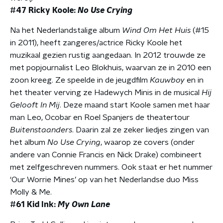
#47 Ricky Koole:
No Use Crying
Na het Nederlandstalige album
Wind Om Het Huis
(#15
in 2011), heeft zangeres/actrice Ricky Koole het
muzikaal gezien rustig aangedaan. In 2012 trouwde ze
met popjournalist Leo Blokhuis, waarvan ze in 2010 een
zoon kreeg. Ze speelde in de jeugdfilm
Kauwboy
en in
het theater verving ze Hadewych Minis in de musical
Hij
Gelooft In Mij
. Deze maand start Koole samen met haar
man Leo, Ocobar en Roel Spanjers de theatertour
Buitenstaanders
. Daarin zal ze zeker liedjes zingen van
het album
No Use Crying
, waarop ze covers (onder
andere van Connie Francis en Nick Drake) combineert
met zelfgeschreven nummers. Ook staat er het nummer
‘Our Worrie Mines’ op van het Nederlandse duo Miss
Molly & Me.
#61 Kid Ink:
My Own Lane