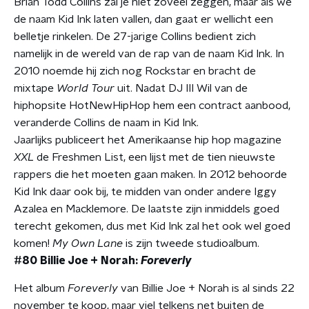
Brian Todd Collins zal je niet zoveel zeggen, maar als we
de naam Kid Ink laten vallen, dan gaat er wellicht een
belletje rinkelen. De 27-jarige Collins bedient zich
namelijk in de wereld van de rap van de naam Kid Ink. In
2010 noemde hij zich nog Rockstar en bracht de
mixtape
World Tour
uit. Nadat DJ III Wil van de
hiphopsite HotNewHipHop hem een contract aanbood,
veranderde Collins de naam in Kid Ink.
Jaarlijks publiceert het Amerikaanse hip hop magazine
XXL
de Freshmen List, een lijst met de tien nieuwste
rappers die het moeten gaan maken. In 2012 behoorde
Kid Ink daar ook bij, te midden van onder andere Iggy
Azalea en Macklemore. De laatste zijn inmiddels goed
terecht gekomen, dus met Kid Ink zal het ook wel goed
komen!
My Own Lane
is zijn tweede studioalbum.
#80 Billie Joe + Norah:
Foreverly
Het album
Foreverly
van Billie Joe + Norah is al sinds 22
november te koop, maar viel telkens net buiten de