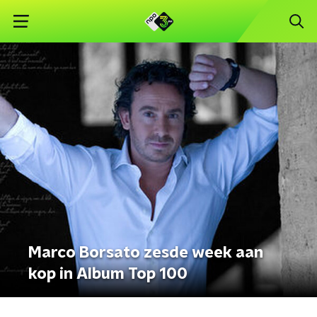
Marco Borsato zesde week aan
kop in Album Top 100