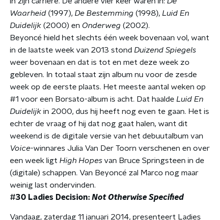
in zijn carrière. De andere vier keer waren in:
De
Waarheid
(1997),
De Bestemming
(1998),
Luid En
Duidelijk
(2000) en
Onderweg
(2002).
Beyoncé hield het slechts één week bovenaan vol, want
in de laatste week van 2013 stond
Duizend Spiegels
weer bovenaan en dat is tot en met deze week zo
gebleven. In totaal staat zijn album nu voor de zesde
week op de eerste plaats. Het meeste aantal weken op
#1 voor een Borsato-album is acht. Dat haalde
Luid En
Duidelijk
in 2000, dus hij heeft nog even te gaan. Het is
echter de vraag of hij dat nog gaat halen, want dit
weekend is de digitale versie van het debuutalbum van
Voice
-winnares Julia Van Der Toorn verschenen en over
een week ligt
High Hopes
van Bruce Springsteen in de
(digitale) schappen. Van Beyoncé zal Marco nog maar
weinig last ondervinden.
#30 Ladies Decision:
Not Otherwise Specified
Vandaag, zaterdag 11 januari 2014, presenteert Ladies