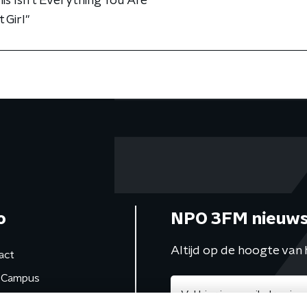
is Isn't Everything You Are"
 Girl"
o
NPO 3FM nieuws
Altijd op de hoogte van 
act
Campus
de studio