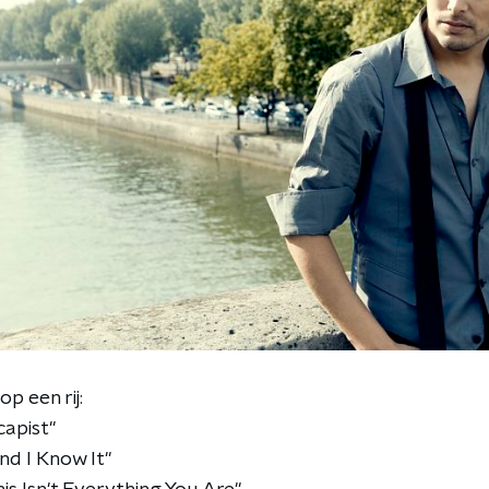
p een rij:
capist"
d I Know It"