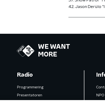
37. Snow Patrol "Th
42. Jason Derülo "It
WE WANT
MORE
Radio
Inf
Programmering
Cont
Presentatoren
NPO 
Frequenties
App 