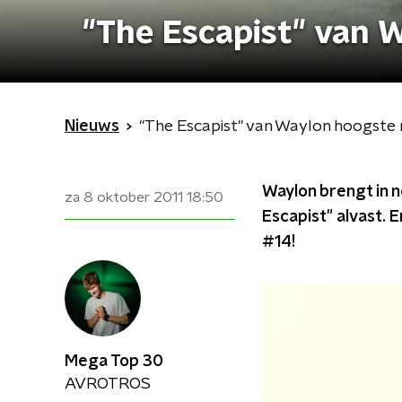
"The Escapist" van 
Nieuws
"The Escapist" van Waylon hoogste
Waylon brengt in 
za 8 oktober 2011
18:50
Escapist" alvast. 
#14!
Mega Top 30
AVROTROS