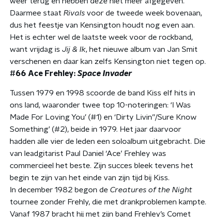
weer terug en hebben deze niet meer afgegeven.
Daarmee staat
Rivals
voor de tweede week bovenaan,
dus het feestje van Kensington houdt nog even aan.
Het is echter wel de laatste week voor de rockband,
want vrijdag is
Jij & Ik
, het nieuwe album van Jan Smit
verschenen en daar kan zelfs Kensington niet tegen op.
#66 Ace Frehley:
Space Invader
Tussen 1979 en 1998 scoorde de band Kiss elf hits in
ons land, waaronder twee top 10-noteringen: ‘I Was
Made For Loving You’ (#1) en ‘Dirty Livin’’/Sure Know
Something’ (#2), beide in 1979. Het jaar daarvoor
hadden alle vier de leden een soloalbum uitgebracht. Die
van leadgitarist Paul Daniel ‘Ace’ Frehley was
commercieel het beste. Zijn succes bleek tevens het
begin te zijn van het einde van zijn tijd bij Kiss.
In december 1982 begon de
Creatures of the Night
tournee zonder Frehly, die met drankproblemen kampte.
Vanaf 1987 bracht hij met zijn band Frehley’s Comet