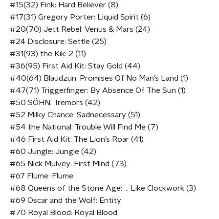
#15(32) Fink: Hard Believer (8)
#17(31) Gregory Porter: Liquid Spirit (6)
#20(70) Jett Rebel: Venus & Mars (24)
#24 Disclosure: Settle (25)
#31(93) the Kik: 2 (11)
#36(95) First Aid Kit: Stay Gold (44)
#40(64) Blaudzun: Promises Of No Man’s Land (1)
#47(71) Triggerfinger: By Absence Of The Sun (1)
#50 SÖHN: Tremors (42)
#52 Milky Chance: Sadnecessary (51)
#54 the National: Trouble Will Find Me (7)
#46 First Aid Kit: The Lion’s Roar (41)
#60 Jungle: Jungle (42)
#65 Nick Mulvey: First Mind (73)
#67 Flume: Flume
#68 Queens of the Stone Age: … Like Clockwork (3)
#69 Oscar and the Wolf: Entity
#70 Royal Blood: Royal Blood