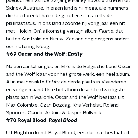
pseudoniem van de 22-jarige Harley Edward Streten uit
Sidney, Australië. In eigen land is hij mega, alle nummers
die hij uitbreekt halen de goud en soms zelfs de
platinastatus. In ons land scoorde hij vorig jaar een hit
met ‘Holdin’ On’, afkomstig van zijn album
Flume
, dat
buiten Australië en Nieuw-Zeeland nog nergens anders
een notering kreeg.
#69 Oscar and the Wolf:
Entity
Na een aantal singles en EP’s is de Belgische band Oscar
and the Wolf klaar voor het grote werk, een heel album.
Al in mei bereikte
Entity
de derde plaats in Vlaanderen
en vorige maand tikte het album de achtentwintigste
plaats aan in Wallonië. Oscar and the Wolf bestaat uit
Max Colombie, Ozan Bozdag, Kris Verhelst, Roland
Spooren, Claudio Arduini & Jasper Bullynck.
#70 Royal Blood:
Royal Blood
Uit Brighton komt Royal Blood, een duo dat bestaat uit