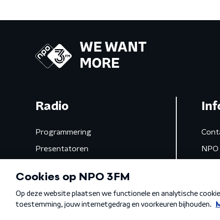
WE WANT
MORE
Radio
Inf
Programmering
Cont
Presentatoren
NPO 
Frequenties
App 
Gemist
Algemene voorwaarden
Privacybeleid