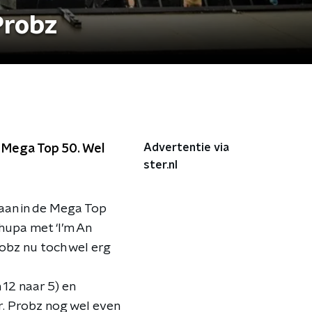
Probz
Advertentie via
e Mega Top 50. Wel
ster.nl
naan in de Mega Top
hupa met ‘I’m An
robz nu toch wel erg
12 naar 5) en
r. Probz nog wel even