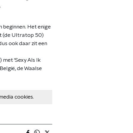
.
n beginnen. Het enige
st (de Ultratop 50)
dus ook daar zit een
) met ‘Sexy Als Ik
g België, de Waalse
media cookies.