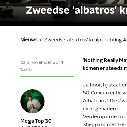
Zweedse ‘albatros’ k
Nieuws
Zweedse ‘albatros’ kruipt richting 
'Nothing Really Ma
za 8 november 2014
komen er steeds me
15:46
Ja hoor, hij staat 
50. Concurrentie v
Albatraoz’. Die Zwe
dicht genaderd.
Verderop in de top
Mega Top 30
Sheppard met ‘Gero