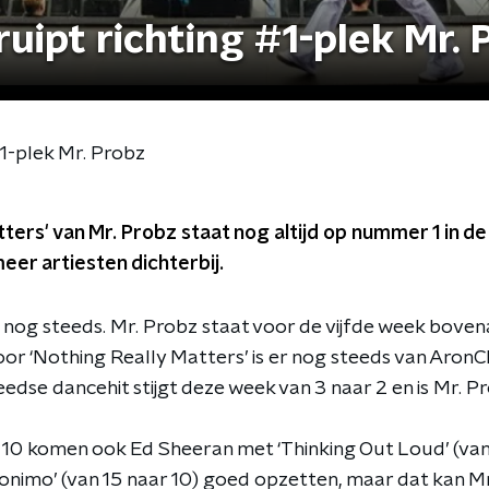
ruipt richting #1-plek Mr. 
#1-plek Mr. Probz
tters' van Mr. Probz staat nog altijd op nummer 1 in d
er artiesten dichterbij.
er nog steeds. Mr. Probz staat voor de vijfde week bove
oor ‘Nothing Really Matters’ is er nog steeds van AronC
edse dancehit stijgt deze week van 3 naar 2 en is Mr. P
 10 komen ook Ed Sheeran met ‘Thinking Out Loud’ (van 
nimo’ (van 15 naar 10) goed opzetten, maar dat kan M