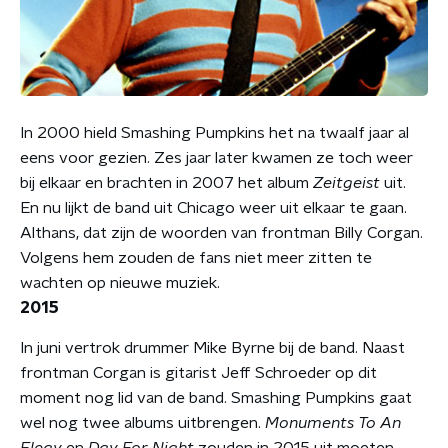
In 2000 hield Smashing Pumpkins het na twaalf jaar al
eens voor gezien. Zes jaar later kwamen ze toch weer
bij elkaar en brachten in 2007 het album
Zeitgeist
uit.
En nu lijkt de band uit Chicago weer uit elkaar te gaan.
Althans, dat zijn de woorden van frontman Billy Corgan.
Volgens hem zouden de fans niet meer zitten te
wachten op nieuwe muziek.
2015
In juni vertrok drummer Mike Byrne bij de band. Naast
frontman Corgan is gitarist Jeff Schroeder op dit
moment nog lid van de band. Smashing Pumpkins gaat
wel nog twee albums uitbrengen.
Monuments To An
Elegy
en
Day For Night
zouden in 2015 uit moeten