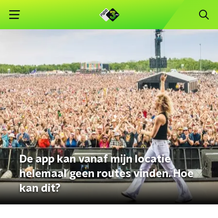
De app kan vanaf mijn locatie
helemaal geen routes vinden. Hoe
kan dit?