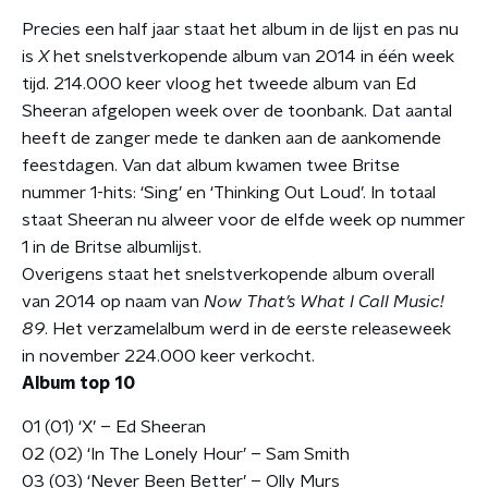
Precies een half jaar staat het album in de lijst en pas nu
is
X
het snelstverkopende album van 2014 in één week
tijd. 214.000 keer vloog het tweede album van Ed
Sheeran afgelopen week over de toonbank. Dat aantal
heeft de zanger mede te danken aan de aankomende
feestdagen. Van dat album kwamen twee Britse
nummer 1-hits: ‘Sing’ en ‘Thinking Out Loud’. In totaal
staat Sheeran nu alweer voor de elfde week op nummer
1 in de Britse albumlijst.
Overigens staat het snelstverkopende album overall
van 2014 op naam van
Now That’s What I Call Music!
89
. Het verzamelalbum werd in de eerste releaseweek
in november 224.000 keer verkocht.
Album top 10
01 (01) ‘X’ – Ed Sheeran
02 (02) ‘In The Lonely Hour’ – Sam Smith
03 (03) ‘Never Been Better’ – Olly Murs