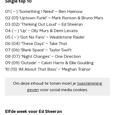
Single top 10
01 ( – ) ‘Something I Need’ – Ben Haenow
02 (01) ‘Uptown Funk!’ – Mark Ronson & Bruno Mars
03 (02) ‘Thinking Out Loud’ – Ed Sheeran
04 ( – ) ‘Up’ – Olly Murs & Demi Levato
05 ( – ) ‘Got No Fans’ – Wealdstone Raider
06 (04) ‘These Days’ – Take That
07 (06) ‘Blank Space’ – Taylor Swift
08 (07) ‘Night Changes’ – One Direction
09 (09) ‘Outside’ – Calvin Harris & Ellie Goulding
10 (13) ‘All About That Bass’ – Meghan Trainor
Om deze inhoud te tonen moet je
toestemming
geven
voor social media cookies.
Elfde week voor Ed Sheeran