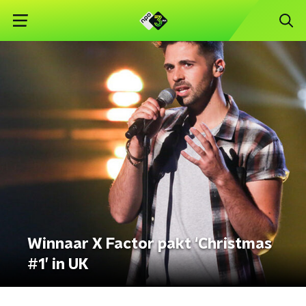
Winnaar X Factor pakt ‘Christmas
#1’ in UK