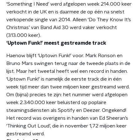
‘Something I Need’ werd afgelopen week 214.000 keer
verkocht in de UK en is daarmee de op één na snelst
verkopende single van 2014. Alleen ‘Do They Know It’s
Christmas’ van Band Aid 30 werd vaker verkocht
(313.000 keer).
‘Uptown Funk!’ meest gestreamde track
Haenow blijft ‘Uptown Funk!’ voor. Mark Ronson en
Bruno Mars swingen terug naar de tweede plaats in de
lijst. Maar het tweetal heeft wel een record in handen.
‘Uptown Funk!’ is namelijk de eerste track die in één
week tijd meer dan twee miljoen keer gestreamd werd.
Om (bijna) precies te zijn: het nummer werd afgelopen
week 2.340.000 keer beluisterd op poplaire
steamingsdiensten als Spotify en Deezer. Ongekend!
Het record was overigens in handen van Ed Sheeran’s
‘Thinking Out Loud’, die in november 1,72 miljoen keer
gestreamd werd.