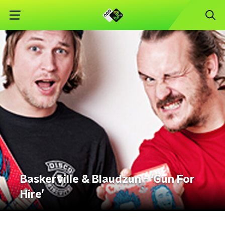
Baskerville & Blaudzun - ‘Gun For
Hire’