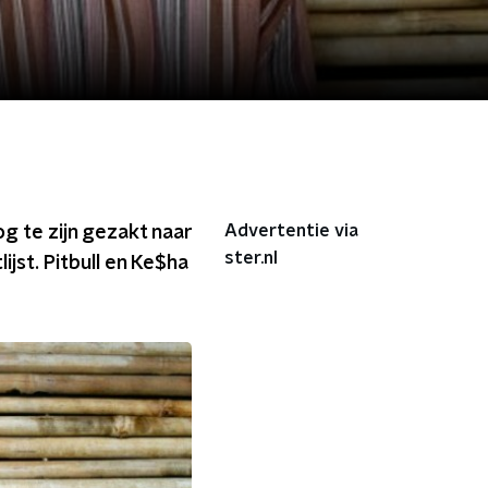
Advertentie via
g te zijn gezakt naar
ster.nl
jst. Pitbull en Ke$ha