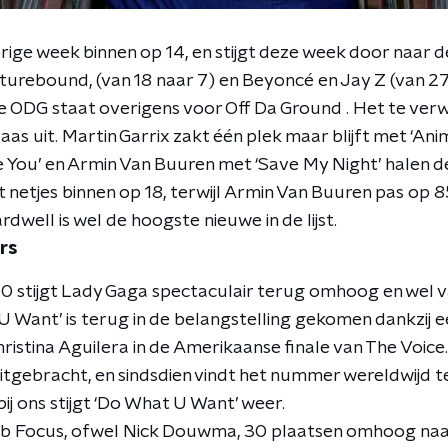
ge week binnen op 14, en stijgt deze week door naar de 
turebound, (van 18 naar 7) en Beyoncé en Jay Z (van 27 
se ODG staat overigens voor Off Da Ground . Het te ve
as uit. Martin Garrix zakt één plek maar blijft met ‘Anim
 You’ en Armin Van Buuren met ‘Save My Night’ halen de
 netjes binnen op 18, terwijl Armin Van Buuren pas op 8
rdwell is wel de hoogste nieuwe in de lijst.
rs
10 stijgt Lady Gaga spectaculair terug omhoog en wel v
Want’ is terug in de belangstelling gekomen dankzij 
stina Aguilera in de Amerikaanse finale van The Voice. 
itgebracht, en sindsdien vindt het nummer wereldwijd
k bij ons stijgt ‘Do What U Want’ weer.
b Focus, ofwel Nick Douwma, 30 plaatsen omhoog naar 