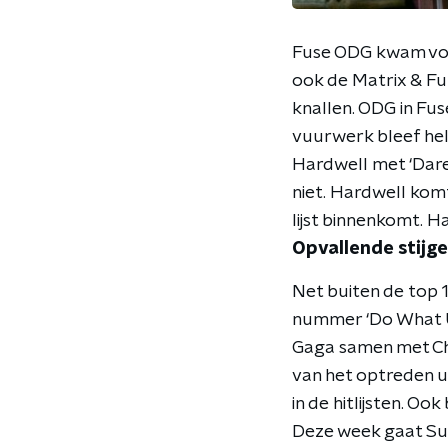
Fuse ODG kwam vori
ook de Matrix & Fu
knallen. ODG in Fu
vuurwerk bleef hela
Hardwell met ‘Dare
niet. Hardwell komt
lijst binnenkomt. Ha
Opvallende stijge
Net buiten de top 
nummer ‘Do What U 
Gaga samen met Chri
van het optreden u
in de hitlijsten. Oo
Deze week gaat Su