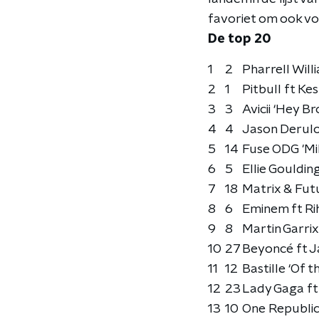
favoriet om ook vo
De top 20
1
2
Pharrell Will
2
1
Pitbull ft Ke
3
3
Avicii ‘Hey Br
4
4
Jason Derulo
5
14
Fuse ODG 'Mil
6
5
Ellie Gouldin
7
18
Matrix & Fut
8
6
Eminem ft Ri
9
8
Martin Garrix
10
27
Beyoncé ft Ja
11
12
Bastille ‘Of t
12
23
Lady Gaga ft
13
10
One Republic