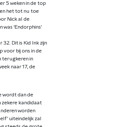
er 5 weken in de top
 en het tot nu toe
or Nick al de
n was ‘Endorphins’
2. Dit is Kid Ink zijn
p voor bij ons in de
 terugkeren in
 week naar 17, de
e wordt dan de
en zekere kandidaat
 anderen worden
f’ uiteindelijk zal
nog steeds de grote