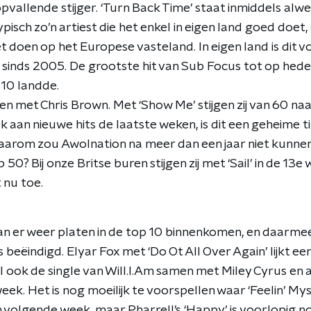
vallende stijger. ‘Turn Back Time’ staat inmiddels alwe
pisch zo’n artiest die het enkel in eigen land goed doet,
doen op het Europese vasteland. In eigen land is dit vo
t sinds 2005. De grootste hit van Sub Focus tot op hede
 10 landde.
en met Chris Brown. Met ‘Show Me’ stijgen zij van 60 naar 3
ek aan nieuwe hits de laatste weken, is dit een geheime ti
arom zou Awolnation na meer dan een jaar niet kunnen
0? Bij onze Britse buren stijgen zij met ‘Sail’ in de 13e
 nu toe.
n er weer platen in de top 10 binnenkomen, en daarme
s beëindigd. Elyar Fox met ‘Do Ot All Over Again’ lijkt e
al ook de single van Will.I.Am samen met Miley Cyrus en
ek. Het is nog moeilijk te voorspellen waar ‘Feelin’ Mysel
van volgende week, maar Pharrell’s ‘Happy’ is voorlopig 