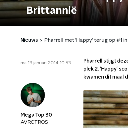
Brittannië
Nieuws
Pharrell met 'Happy' terug op #1 in
Pharrell stijgt de
ma 13 januari 2014
10:53
plek 2. ‘Happy’ sc
kwamen dit maal du
Mega Top 30
AVROTROS