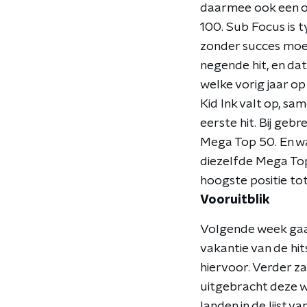
daarmee ook een op
100. Sub Focus is ty
zonder succes moet 
negende hit, en da
welke vorig jaar op
Kid Ink valt op, sam
eerste hit. Bij gebr
Mega Top 50. En wa
diezelfde Mega Top 5
hoogste positie tot
Vooruitblik
Volgende week gaa
vakantie van de hit
hiervoor. Verder z
uitgebracht deze we
landen in de lijst 