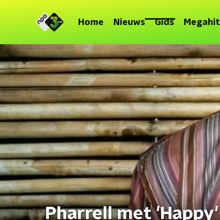
Home
Nieuws
Gids
Megahit
Pharrell met 'Happy'