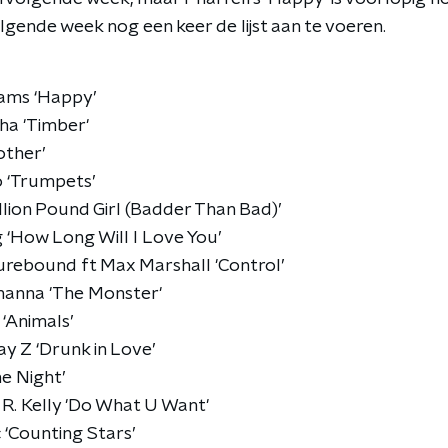
lgende week nog een keer de lijst aan te voeren.
iams ‘Happy’
sha 'Timber'
other’
 ‘Trumpets’
lion Pound Girl (Badder Than Bad)’
g ‘How Long Will I Love You’
urebound ft Max Marshall 'Control’
hanna 'The Monster'
 ‘Animals’
y Z ‘Drunk in Love’
he Night’
 R. Kelly 'Do What U Want'
 ‘Counting Stars’