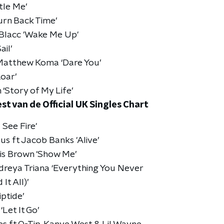
ttle Me’
urn Back Time’
e Blacc 'Wake Me Up'
ail’
Matthew Koma ‘Dare You’
oar’
 ‘Story of My Life’
st van de Official UK Singles Chart
 See Fire'
us ft Jacob Banks 'Alive’
ris Brown 'Show Me’
dreya Triana ‘Everything You Never
It All)’
ptide’
‘Let It Go’