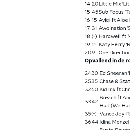
14
20
Little Mix ‘Li
15
45
Sub Focus 'T
16
15
Avicii ft Alo
17
31
Awolnation ‘S
18
(-)
Hardwell ft 
19
11
Katy Perry ‘R
20
9
One Direction
Opvallend in de re
24
30
Ed Sheeran 'I
25
35
Chase & Stat
32
60
Kid Ink ft Ch
Breach ft An
33
42
Had (We Had 
35
(-)
Vance Joy ‘Ri
36
44
Idina Menzel 