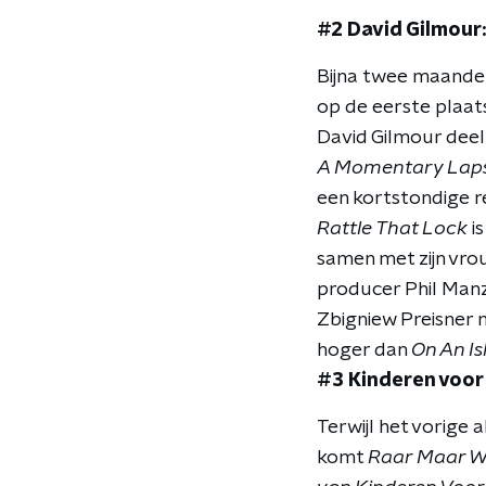
#2 David Gilmour
Bijna twee maande
op de eerste plaat
David Gilmour deel
A Momentary Laps
een kortstondige re
Rattle That Lock
is
samen met zijn vro
producer Phil Man
Zbigniew Preisner 
hoger dan
On An Is
#3 Kinderen voor
Terwijl het vorige
komt
Raar Maar W