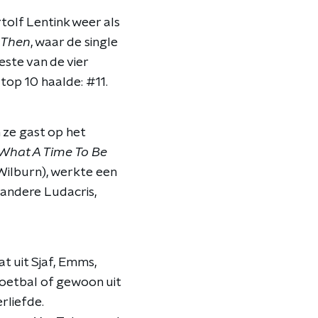
tolf Lentink weer als
& Then
, waar de single
este van de vier
 top 10 haalde: #11.
 ze gast op het
What A Time To Be
ilburn), werkte een
andere Ludacris,
t uit Sjaf, Emms,
voetbal of gewoon uit
rliefde.