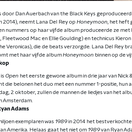
s door Dan Auerbach van the Black Keys geproduceer
n 2014), neemt Lana Del Rey op
Honeymoon
, het heft
ien nummers op haar vijfde album produceerde ze met 
 Fleetwood Mac en Ellie Goulding) en technicus Kieron
he Veronicas), die de beats verzorgde. Lana Del Rey br
omt met haar vijfde album
Honeymoon
binnen op de vij
 kop
 is
Open
het eerste gewone album in drie jaar van Nick 
ant die belonen het duo met een nummer 1-positie, hun a
dag, 2 oktober, zullen de mannen de liedjes van het alb
 in Amsterdam.
 Ryan Adams
miljoen exemplaren was
1989
in 2014 het bestverkochte
an Amerika. Helaas gaat het niet om
1989
van Ryan Ad