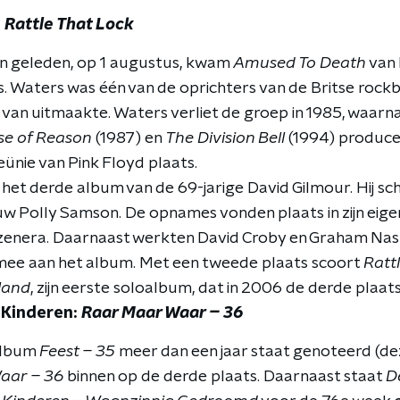
:
Rattle That Lock
n geleden, op 1 augustus, kwam
Amused To Death
van 
s. Waters was één van de oprichters van de Britse rock
 van uitmaakte. Waters verliet de groep in 1985, waar
e of Reason
(1987) en
The Division Bell
(1994) produce
ünie van Pink Floyd plaats.
 het derde album van de 69-jarige David Gilmour. Hij 
uw Polly Samson. De opnames vonden plaats in zijn eige
zenera. Daarnaast werkten David Croby en Graham Nash
mee aan het album. Met een tweede plaats scoort
Ratt
land
, zijn eerste soloalbum, dat in 2006 de derde plaats
 Kinderen:
Raar Maar Waar – 36
 album
Feest – 35
meer dan een jaar staat genoteerd (d
aar – 36
binnen op de derde plaats. Daarnaast staat
D