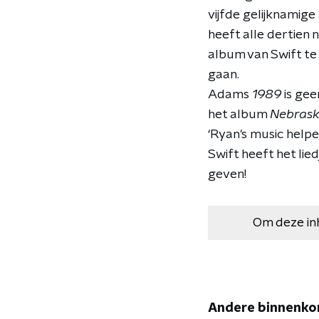
vijfde gelijknamige
heeft alle dertien
album van Swift te
gaan.
Adams
1989
is gee
het album
Nebras
‘Ryan's music helpe
Swift heeft het li
geven!
Om deze in
Andere binnenko