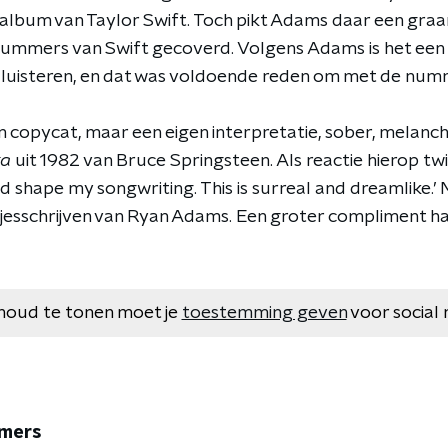
 album van Taylor Swift. Toch pikt Adams daar een graan
 nummers van Swift gecoverd. Volgens Adams is het een
 luisteren, en dat was voldoende reden om met de num
n copycat, maar een eigen interpretatie, sober, melanchol
ka
uit 1982 van Bruce Springsteen. Als reactie hierop twi
d shape my songwriting. This is surreal and dreamlike.
edjesschrijven van Ryan Adams. Een groter compliment h
houd te tonen moet je
toestemming geven
voor social 
mers