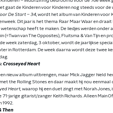
r Kinderen – Waanzinnig Gedroomd
voor de 76e week 
et gaat de Kinderen voor Kinderen nog steeds voor de 
oor De Start – 34
, wordt het album van Kinderen voor
nweek. Dit jaar is het thema Raar Maar Waar en draait
n wetenschap heeft te maken. De liedjes werden onder
in (=Twan van The Opposites), Fluitsma & Van Tijn en pr
de week zaterdag, 3 oktober, wordt de jaarlijkse speci
ter in Rotterdam. De week daarna wordt deze twee ke
dag.
s:
Crosseyed Heart
r een nieuw album uitbrengen, maar Mick Jagger hield h
met the Rolling Stones en daar maakt hij nou eenmaal d
yed Heart,
waarop hij een duet zingt met Norah Jones, i
71-jarige gitarist/zanger Keith Richards. Alleen Main Of
n 1992.
 & Then