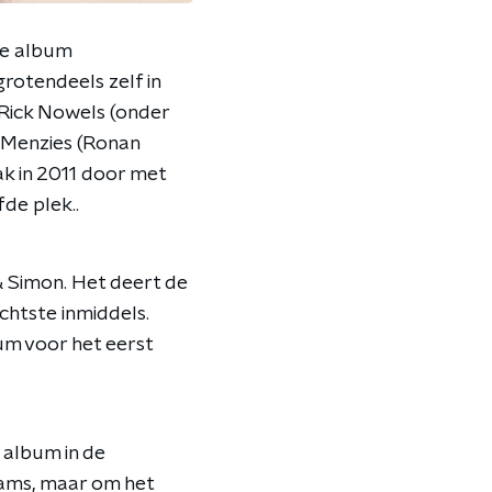
de album
 grotendeels zelf in
Rick Nowels (onder
 Menzies (Ronan
ak in 2011 door met
fde plek..
& Simon. Het deert de
chtste inmiddels.
um voor het eerst
 album in de
ams, maar om het