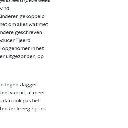
genoteerd (deze week
wind.
 Kinderen gekoppeld
 het om alles wat met
 andere geschreven
oducer Tjeerd
al opgenomen in het
er uitgezonden, op
em tegen. Jagger
eel van uit, al meer
s dan ook pas het
fender kreeg bij ons