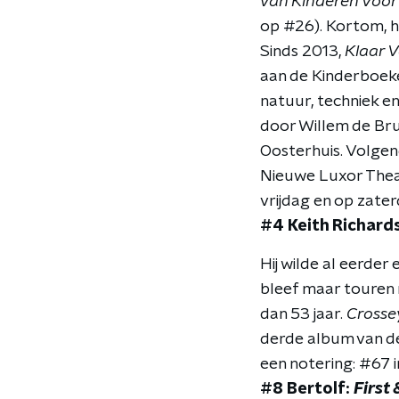
van Kinderen Voo
op #26). Kortom, h
Sinds 2013,
Klaar V
aan de Kinderboeke
natuur, techniek e
door Willem de Bru
Oosterhuis. Volgen
Nieuwe Luxor Thea
vrijdag en op zater
#4 Keith Richard
Hij wilde al eerde
bleef maar touren 
dan 53 jaar.
Crosse
derde album van de 
een notering: #67 i
#8 Bertolf:
First