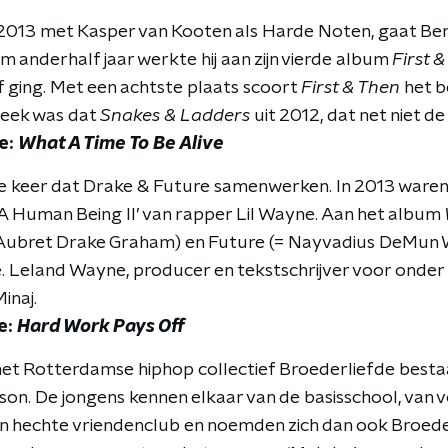
n 2013 met Kasper van Kooten als Harde Noten, gaat Ber
m anderhalf jaar werkte hij aan zijn vierde album
First 
f ging. Met een achtste plaats scoort
First & Then
het b
week was dat
Snakes & Ladders
uit 2012, dat net niet de
e:
What A Time To Be Alive
ste keer dat Drake & Future samenwerken. In 2013 waren
 Human Being II’ van rapper Lil Wayne. Aan het album
Aubret Drake Graham) en Future (= Nayvadius DeMun W
Leland Wayne, producer en tekstschrijver voor onder 
inaj.
e:
Hard Work Pays Off
het Rotterdamse hiphop collectief Broederliefde bestaa
dson. De jongens kennen elkaar van de basisschool, van 
een hechte vriendenclub en noemden zich dan ook Broede