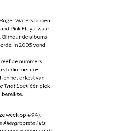
Roger Waters binnen
band Pink Floyd, waar
na Gilmour de albums
erde. In 2005 vond
schreef de nummers
n studio met co-
 en het orkest van
le That Lock
één plek
 bereikte.
eze week op #94),
e Allergrootste Hits