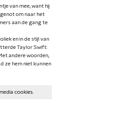
tje van mee, want hij
 genot om naar het
mers aan de gang te
iek en in de stijl van
tterde Taylor Swift:
’ Met andere woorden,
ad ze hem niet kunnen
media cookies.