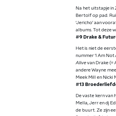
Na het uitstapje i
Bertolf op pad. Rui
‘Jericho’ aan voora
albums. Tot deze 
#9 Drake & Futur
Het is niet de eer
nummer ‘I Am Not A
Alive
van Drake (= 
andere Wayne mee. 
Meek Mill en Nicki M
#13 Broederliefd
De vaste kern van 
Mella, Jerr en dj E
de buurt. Ze zijn 