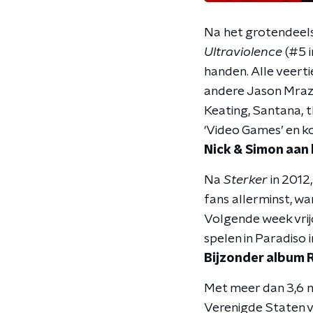
Na het grotendeel
Ultraviolence
(#5 i
handen. Alle veert
andere Jason Mraz,
Keating, Santana, t
‘Video Games’ en k
Nick & Simon aan
Na
Sterker
in 2012,
fans allerminst, w
Volgende week vrij
spelen in Paradiso
Bijzonder album
Met meer dan 3,6 
Verenigde Staten v