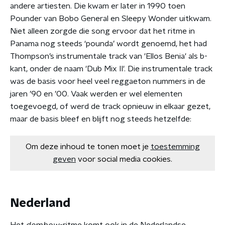
andere artiesten. Die kwam er later in 1990 toen
Pounder van Bobo General en Sleepy Wonder uitkwam.
Niet alleen zorgde die song ervoor dat het ritme in
Panama nog steeds ‘pounda’ wordt genoemd, het had
Thompson’s instrumentale track van 'Ellos Benia' als b-
kant, onder de naam 'Dub Mix II'. Die instrumentale track
was de basis voor heel veel reggaeton nummers in de
jaren ’90 en ’00. Vaak werden er wel elementen
toegevoegd, of werd de track opnieuw in elkaar gezet,
maar de basis bleef en blijft nog steeds hetzelfde:
Om deze inhoud te tonen moet je
toestemming
geven
voor social media cookies.
Nederland
Het
dembow
-ritme komt ook in de Nederlandse