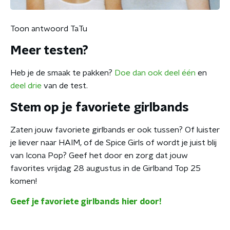
Toon antwoord
TaTu
Meer testen?
Heb je de smaak te pakken?
Doe dan ook deel één
en
deel drie
van de test.
Stem op je favoriete girlbands
Zaten jouw favoriete girlbands er ook tussen? Of luister
je liever naar HAIM, of de Spice Girls of wordt je juist blij
van Icona Pop? Geef het door en zorg dat jouw
favorites vrijdag 28 augustus in de Girlband Top 25
komen!
Geef je favoriete girlbands hier door!