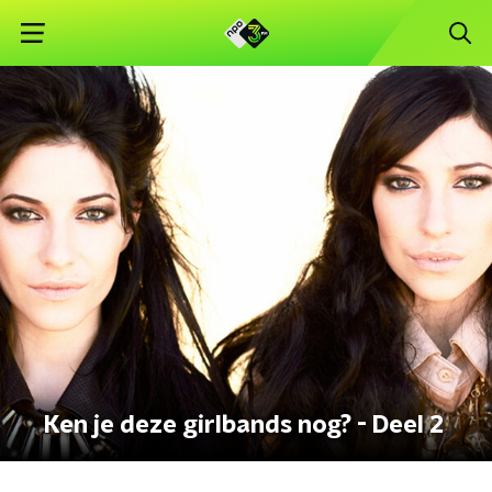
Ken je deze girlbands nog? - Deel 2