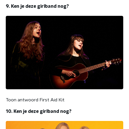
9. Ken je deze girlband nog?
Toon antwoord
First Aid Kit
10. Ken je deze girlband nog?