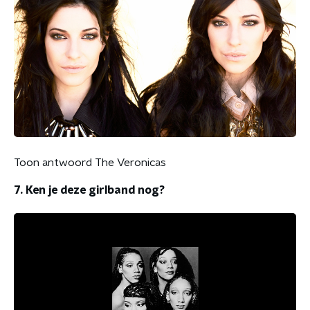
Toon antwoord
The Veronicas
7. Ken je deze girlband nog?