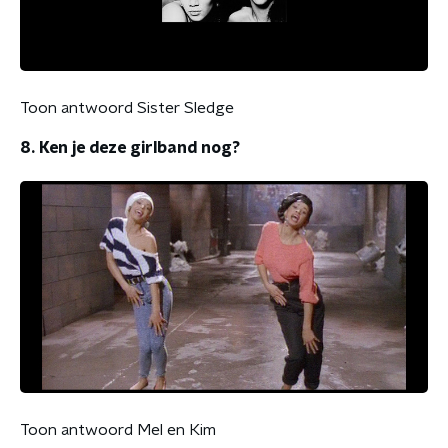
Toon antwoord
Sister Sledge
8. Ken je deze girlband nog?
Toon antwoord
Mel en Kim