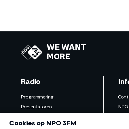
WE WANT
MORE
Radio
Inf
Programmering
Cont
Presentatoren
NPO 
Frequenties
App 
Gemist