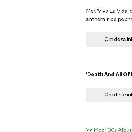
Met 'Viva La Vida' 
anthem in de popm
Om deze in
'Death And All Of I
Om deze in
>>
Meer 00s Album 