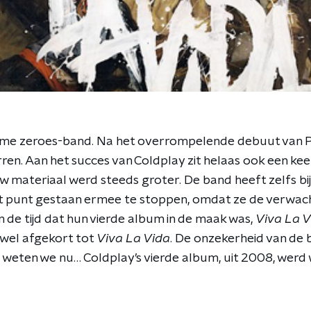
ieme zeroes-band. Na het overrompelende debuut van 
en. Aan het succes van Coldplay zit helaas ook een kee
w materiaal werd steeds groter. De band heeft zelfs bi
t punt gestaan ermee te stoppen, omdat ze de verwach
 de tijd dat hun vierde album in de maak was,
Viva La V
wel afgekort tot
Viva La Vida
. De onzekerheid van de
, weten we nu… Coldplay’s vierde album, uit 2008, wer