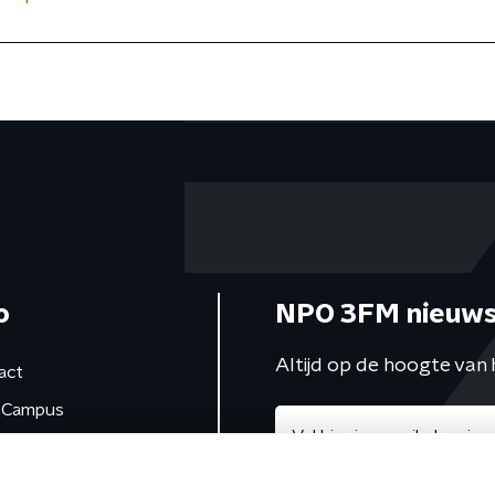
o
NPO 3FM nieuws
Altijd op de hoogte van 
act
Campus
de studio