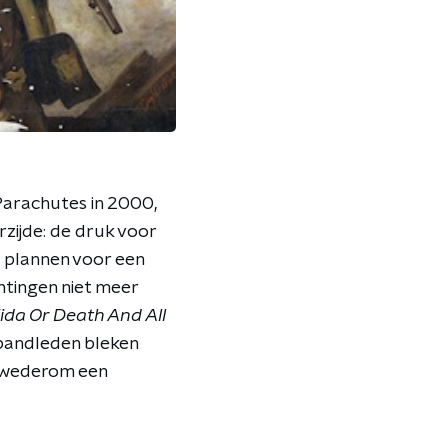
Parachutes in 2000,
rzijde: de druk voor
j plannen voor een
tingen niet meer
ida Or Death And All
 bandleden bleken
d wederom een