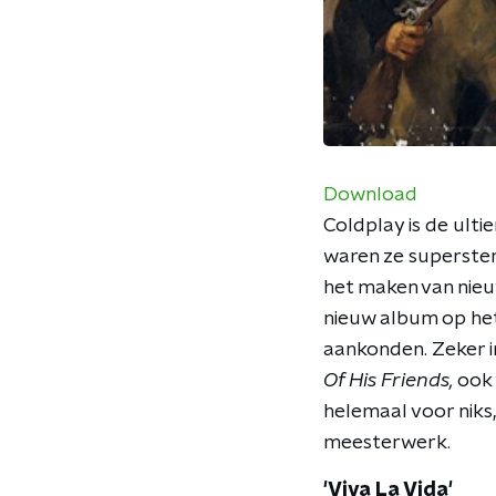
Download
Coldplay is de ult
waren ze supersterr
het maken van nieu
nieuw album op he
aankonden. Zeker in
Of His Friends,
ook 
helemaal voor niks
meesterwerk.
'Viva La Vida'