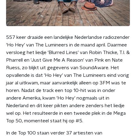
557 keer draaide een landelijke Nederlandse radiozender
'Ho Hey' van The Lumineers in de maand april. Daarmee
versloeg het liedje 'Blurred Lines' van Robin Thicke, T.I. &
Pharrell en 'Just Give Me A Reason' van Pink en Nate
Ruess, zo blijkt uit gegevens van SoundAware. Het
opvallende is dat 'Ho Hey' van The Lumineers eind vorig
jaar al uitkwam, maar aanvankelijk alleen op 3FM was te
horen. Nadat de track een top 10-hit was in onder
andere Amerika, kwam 'Ho Hey' nogmaals uit in
Nederland en dit keer pikten andere zenders het liedje
wel op. Het resulteerde in een tweede plek in de Mega
Top 50, momenteel staat hij op #5.
In de Top 100 staan verder 37 artiesten van