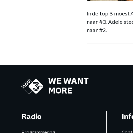
In de top 3 moest 
naar #3. Adele ste
naar #2.
WE WANT
MORE
Radio
Inf
Programmering
Cont