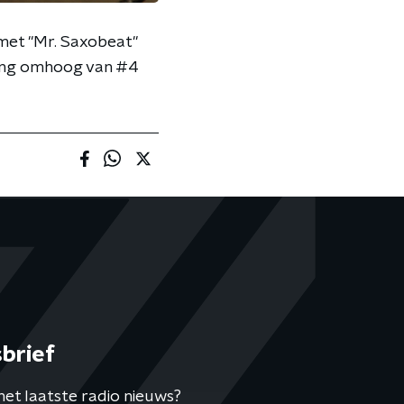
 met "Mr. Saxobeat"
 ging omhoog van #4
brief
het laatste radio nieuws?