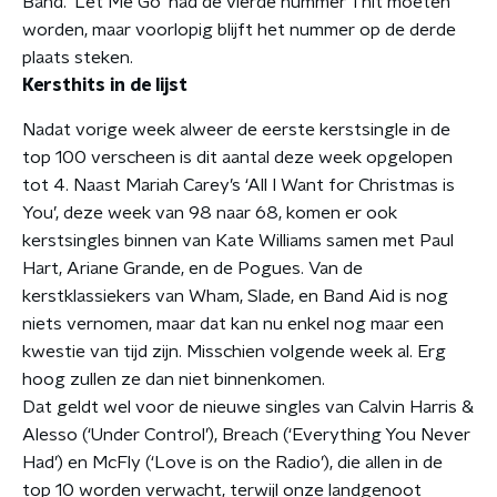
Band. ‘Let Me Go’ had de vierde nummer 1 hit moeten
worden, maar voorlopig blijft het nummer op de derde
plaats steken.
Kersthits in de lijst
Nadat vorige week alweer de eerste kerstsingle in de
top 100 verscheen is dit aantal deze week opgelopen
tot 4. Naast Mariah Carey’s ‘All I Want for Christmas is
You’, deze week van 98 naar 68, komen er ook
kerstsingles binnen van Kate Williams samen met Paul
Hart, Ariane Grande, en de Pogues. Van de
kerstklassiekers van Wham, Slade, en Band Aid is nog
niets vernomen, maar dat kan nu enkel nog maar een
kwestie van tijd zijn. Misschien volgende week al. Erg
hoog zullen ze dan niet binnenkomen.
Dat geldt wel voor de nieuwe singles van Calvin Harris &
Alesso (‘Under Control’), Breach (‘Everything You Never
Had’) en McFly (‘Love is on the Radio’), die allen in de
top 10 worden verwacht, terwijl onze landgenoot