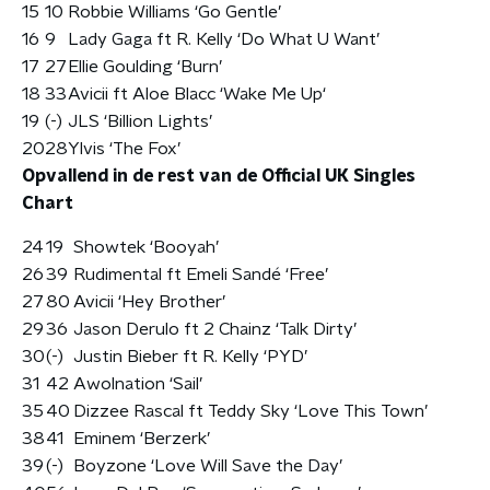
15
10
Robbie Williams ‘Go Gentle’
16
9
Lady Gaga ft R. Kelly ‘Do What U Want’
17
27
Ellie Goulding ‘Burn’
18
33
Avicii ft Aloe Blacc ‘Wake Me Up‘
19
(-)
JLS ‘Billion Lights’
20
28
Ylvis ‘The Fox’
Opvallend in de rest van de Official UK Singles
Chart
24
19
Showtek ‘Booyah’
26
39
Rudimental ft Emeli Sandé ‘Free’
27
80
Avicii ‘Hey Brother’
29
36
Jason Derulo ft 2 Chainz ‘Talk Dirty’
30
(-)
Justin Bieber ft R. Kelly ‘PYD’
31
42
Awolnation ‘Sail’
35
40
Dizzee Rascal ft Teddy Sky ‘Love This Town’
38
41
Eminem ‘Berzerk’
39
(-)
Boyzone ‘Love Will Save the Day’