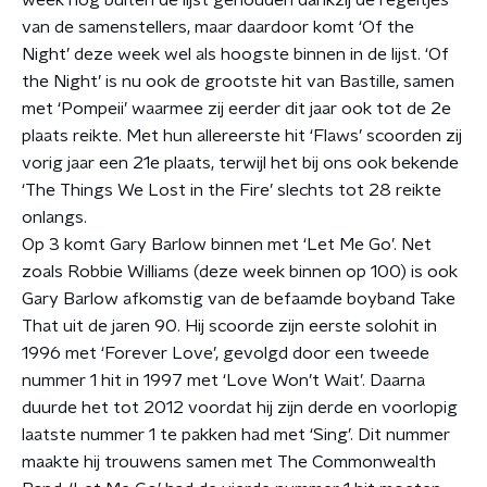
week nog buiten de lijst gehouden dankzij de regeltjes
van de samenstellers, maar daardoor komt ‘Of the
Night’ deze week wel als hoogste binnen in de lijst. ‘Of
the Night’ is nu ook de grootste hit van Bastille, samen
met ‘Pompeii’ waarmee zij eerder dit jaar ook tot de 2e
plaats reikte. Met hun allereerste hit ‘Flaws’ scoorden zij
vorig jaar een 21e plaats, terwijl het bij ons ook bekende
‘The Things We Lost in the Fire’ slechts tot 28 reikte
onlangs.
Op 3 komt Gary Barlow binnen met ‘Let Me Go’. Net
zoals Robbie Williams (deze week binnen op 100) is ook
Gary Barlow afkomstig van de befaamde boyband Take
That uit de jaren 90. Hij scoorde zijn eerste solohit in
1996 met ‘Forever Love’, gevolgd door een tweede
nummer 1 hit in 1997 met ‘Love Won’t Wait’. Daarna
duurde het tot 2012 voordat hij zijn derde en voorlopig
laatste nummer 1 te pakken had met ‘Sing’. Dit nummer
maakte hij trouwens samen met The Commonwealth