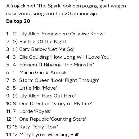
Afrojack met ‘The Spark’ ook een poging gaat wagen
maar vooralsnog zou top 20 al mooi zijn.
De top 20
1
2
Lily Allen ‘Somewhere Only We Know’
2
(-)
Bastille ‘Of the Night’
3
(-)
Gary Barlow ‘Let Me Go’
4
3
Ellie Goulding ‘How Long Will I Love You’
5
4
Eminem ft Rihanna 'The Monster'
6
1
Martin Garrix ‘Animals’
7
6
Storm Queen ‘Look Right Through’
8
5
Little Mix ‘Move’
9
(-)
Lily Allen ‘Hard Out Here’
10
8
One Direction ‘Story of My Life’
11
7
Lorde ‘Royals’
12
11
One Republic ‘Counting Stars’
13
15
Katy Perry ‘Roar’
14
12
Miley Cyrus 'Wrecking Ball'