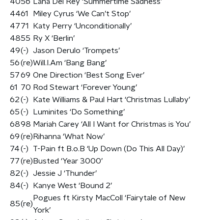
40
56
Lana Del Rey ‘Summertime Sadness’
44
61
Miley Cyrus ‘We Can’t Stop’
47
71
Katy Perry ‘Unconditionally’
48
55
Ry X ‘Berlin’
49
(-)
Jason Derulo ‘Trompets’
56
(re)
Will.I.Am ‘Bang Bang’
57
69
One Direction ‘Best Song Ever’
61
70
Rod Stewart ‘Forever Young’
62
(-)
Kate Williams & Paul Hart ‘Christmas Lullaby’
65
(-)
Luminites ‘Do Something’
68
98
Mariah Carey ‘All I Want for Christmas is You’
69
(re)
Rihanna ‘What Now’
74
(-)
T-Pain ft B.o.B ‘Up Down (Do This All Day)’
77
(re)
Busted ‘Year 3000’
82
(-)
Jessie J ‘Thunder’
84
(-)
Kanye West ‘Bound 2’
Pogues ft Kirsty MacColl ‘Fairytale of New
85
(re)
York’