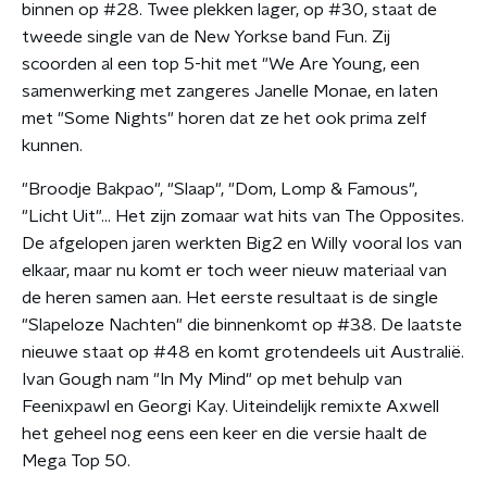
binnen op #28. Twee plekken lager, op #30, staat de
tweede single van de New Yorkse band Fun. Zij
scoorden al een top 5-hit met "We Are Young, een
samenwerking met zangeres Janelle Monae, en laten
met "Some Nights" horen dat ze het ook prima zelf
kunnen.
"Broodje Bakpao", "Slaap", "Dom, Lomp & Famous",
"Licht Uit"... Het zijn zomaar wat hits van The Opposites.
De afgelopen jaren werkten Big2 en Willy vooral los van
elkaar, maar nu komt er toch weer nieuw materiaal van
de heren samen aan. Het eerste resultaat is de single
"Slapeloze Nachten" die binnenkomt op #38. De laatste
nieuwe staat op #48 en komt grotendeels uit Australië.
Ivan Gough nam "In My Mind" op met behulp van
Feenixpawl en Georgi Kay. Uiteindelijk remixte Axwell
het geheel nog eens een keer en die versie haalt de
Mega Top 50.