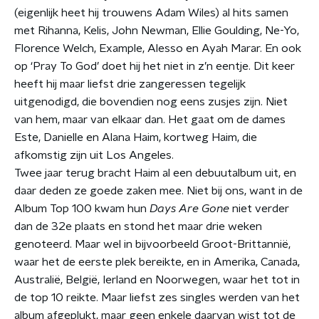
(eigenlijk heet hij trouwens Adam Wiles) al hits samen
met Rihanna, Kelis, John Newman, Ellie Goulding, Ne-Yo,
Florence Welch, Example, Alesso en Ayah Marar. En ook
op ‘Pray To God’ doet hij het niet in z’n eentje. Dit keer
heeft hij maar liefst drie zangeressen tegelijk
uitgenodigd, die bovendien nog eens zusjes zijn. Niet
van hem, maar van elkaar dan. Het gaat om de dames
Este, Danielle en Alana Haim, kortweg Haim, die
afkomstig zijn uit Los Angeles.
Twee jaar terug bracht Haim al een debuutalbum uit, en
daar deden ze goede zaken mee. Niet bij ons, want in de
Album Top 100 kwam hun
Days Are Gone
niet verder
dan de 32e plaats en stond het maar drie weken
genoteerd. Maar wel in bijvoorbeeld Groot-Brittannië,
waar het de eerste plek bereikte, en in Amerika, Canada,
Australië, België, Ierland en Noorwegen, waar het tot in
de top 10 reikte. Maar liefst zes singles werden van het
album afgeplukt, maar geen enkele daarvan wist tot de