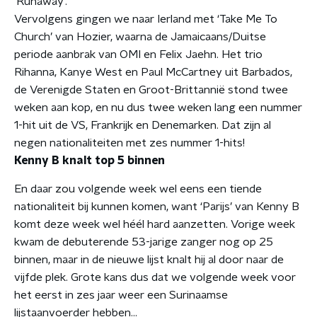
‘Runaway’.
Vervolgens gingen we naar Ierland met ‘Take Me To
Church’ van Hozier, waarna de Jamaicaans/Duitse
periode aanbrak van OMI en Felix Jaehn. Het trio
Rihanna, Kanye West en Paul McCartney uit Barbados,
de Verenigde Staten en Groot-Brittannië stond twee
weken aan kop, en nu dus twee weken lang een nummer
1-hit uit de VS, Frankrijk en Denemarken. Dat zijn al
negen nationaliteiten met zes nummer 1-hits!
Kenny B knalt top 5 binnen
En daar zou volgende week wel eens een tiende
nationaliteit bij kunnen komen, want ‘Parijs’ van Kenny B
komt deze week wel héél hard aanzetten. Vorige week
kwam de debuterende 53-jarige zanger nog op 25
binnen, maar in de nieuwe lijst knalt hij al door naar de
vijfde plek. Grote kans dus dat we volgende week voor
het eerst in zes jaar weer een Surinaamse
lijstaanvoerder hebben…