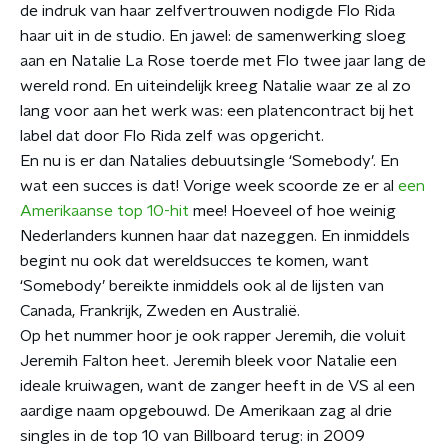
de indruk van haar zelfvertrouwen nodigde Flo Rida
haar uit in de studio. En jawel: de samenwerking sloeg
aan en Natalie La Rose toerde met Flo twee jaar lang de
wereld rond. En uiteindelijk kreeg Natalie waar ze al zo
lang voor aan het werk was: een platencontract bij het
label dat door Flo Rida zelf was opgericht.
En nu is er dan Natalies debuutsingle ‘Somebody’. En
wat een succes is dat! Vorige week scoorde ze er al
een
Amerikaanse top 10-hit
mee! Hoeveel of hoe weinig
Nederlanders kunnen haar dat nazeggen. En inmiddels
begint nu ook dat wereldsucces te komen, want
‘Somebody’ bereikte inmiddels ook al de lijsten van
Canada, Frankrijk, Zweden en Australië.
Op het nummer hoor je ook rapper Jeremih, die voluit
Jeremih Falton heet. Jeremih bleek voor Natalie een
ideale kruiwagen, want de zanger heeft in de VS al een
aardige naam opgebouwd. De Amerikaan zag al drie
singles in de top 10 van Billboard terug: in 2009