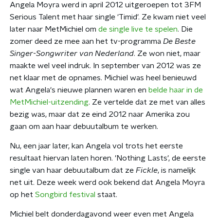
Angela Moyra werd in april 2012 uitgeroepen tot 3FM
Serious Talent met haar single 'Timid'. Ze kwam niet veel
later naar MetMichiel om
de single live te spelen
. Die
zomer deed ze mee aan het tv-programma
De Beste
Singer-Songwriter van Nederland
. Ze won niet, maar
maakte wel veel indruk. In september van 2012 was ze
net klaar met de opnames. Michiel was heel benieuwd
wat Angela's nieuwe plannen waren en
belde haar in de
MetMichiel-uitzending
. Ze vertelde dat ze met van alles
bezig was, maar dat ze eind 2012 naar Amerika zou
gaan om aan haar debuutalbum te werken.
Nu, een jaar later, kan Angela vol trots het eerste
resultaat hiervan laten horen. 'Nothing Lasts', de eerste
single van haar debuutalbum dat ze
Fickle
, is namelijk
net uit. Deze week werd ook bekend dat Angela Moyra
op het
Songbird festival
staat.
Michiel belt donderdagavond weer even met Angela