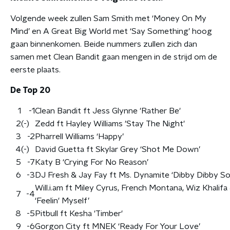
Volgende week zullen Sam Smith met ‘Money On My
Mind’ en A Great Big World met ‘Say Something’ hoog
gaan binnenkomen. Beide nummers zullen zich dan
samen met Clean Bandit gaan mengen in de strijd om de
eerste plaats.
De Top 20
1
-1
Clean Bandit ft Jess Glynne 'Rather Be'
2
(-)
Zedd ft Hayley Williams 'Stay The Night'
3
-2
Pharrell Williams ‘Happy’
4
(-)
David Guetta ft Skylar Grey ‘Shot Me Down’
5
-7
Katy B ‘Crying For No Reason’
6
-3
DJ Fresh & Jay Fay ft Ms. Dynamite ‘Dibby Dibby S
Will.i.am ft Miley Cyrus, French Montana, Wiz Khalif
7
-4
‘Feelin' Myself’
8
-5
Pitbull ft Kesha 'Timber'
9
-6
Gorgon City ft MNEK ‘Ready For Your Love’