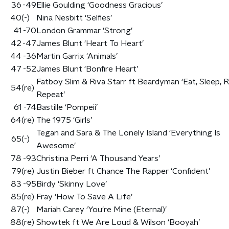
36
-49
Ellie Goulding ‘Goodness Gracious’
40
(-)
Nina Nesbitt ‘Selfies’
41
-70
London Grammar ‘Strong’
42
-47
James Blunt ‘Heart To Heart’
44
-36
Martin Garrix ‘Animals’
47
-52
James Blunt ‘Bonfire Heart’
Fatboy Slim & Riva Starr ft Beardyman ‘Eat, Sleep, R
54
(re)
Repeat’
61
-74
Bastille ‘Pompeii’
64
(re)
The 1975 ‘Girls’
Tegan and Sara & The Lonely Island ‘Everything Is
65
(-)
Awesome’
78
-93
Christina Perri ‘A Thousand Years’
79
(re)
Justin Bieber ft Chance The Rapper ‘Confident’
83
-95
Birdy ‘Skinny Love’
85
(re)
Fray ‘How To Save A Life’
87
(-)
Mariah Carey ‘You're Mine (Eternal)’
88
(re)
Showtek ft We Are Loud & Wilson ‘Booyah’