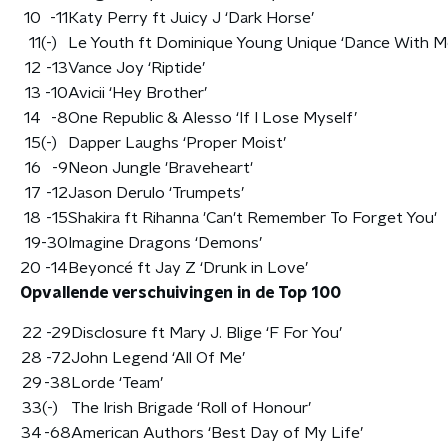
10
-11
Katy Perry ft Juicy J ‘Dark Horse’
11
(-)
Le Youth ft Dominique Young Unique ‘Dance With M
12
-13
Vance Joy ‘Riptide’
13
-10
Avicii ‘Hey Brother’
14
-8
One Republic & Alesso ‘If I Lose Myself’
15
(-)
Dapper Laughs ‘Proper Moist’
16
-9
Neon Jungle 'Braveheart'
17
-12
Jason Derulo ‘Trumpets’
18
-15
Shakira ft Rihanna 'Can't Remember To Forget You'
19
-30
Imagine Dragons ‘Demons’
20
-14
Beyoncé ft Jay Z ‘Drunk in Love’
Opvallende verschuivingen in de Top 100
22
-29
Disclosure ft Mary J. Blige ‘F For You’
28
-72
John Legend ‘All Of Me’
29
-38
Lorde ‘Team’
33
(-)
The Irish Brigade ‘Roll of Honour’
34
-68
American Authors ‘Best Day of My Life’