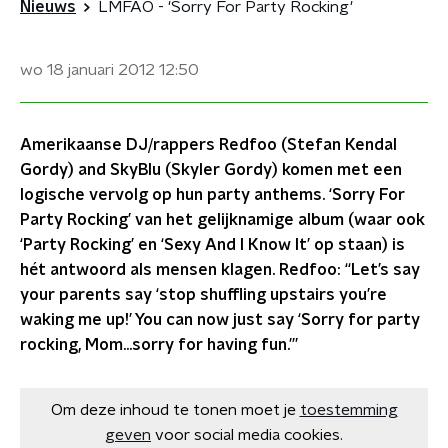
Nieuws
LMFAO - 'Sorry For Party Rocking'
wo 18 januari 2012
12:50
Amerikaanse DJ/rappers Redfoo (Stefan Kendal
Gordy) and SkyBlu (Skyler Gordy) komen met een
logische vervolg op hun party anthems. ‘Sorry For
Party Rocking’ van het gelijknamige album (waar ook
‘Party Rocking’ en ‘Sexy And I Know It’ op staan) is
hét antwoord als mensen klagen. Redfoo: “Let’s say
your parents say ‘stop shuffling upstairs you’re
waking me up!’ You can now just say ‘Sorry for party
rocking, Mom…sorry for having fun.’”
Om deze inhoud te tonen moet je
toestemming
geven
voor social media cookies.