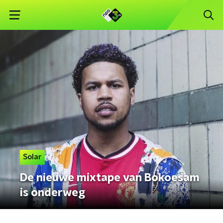
Solar
De nieuwe mixtape van Bokoesam
is onderweg