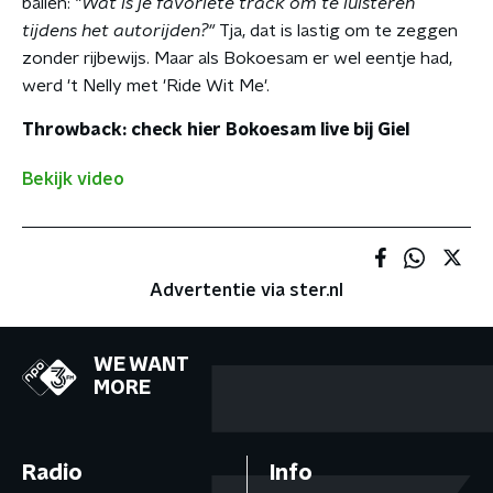
ballen:
"Wat is je favoriete track om te luisteren
tijdens het autorijden?"
Tja, dat is lastig om te zeggen
zonder rijbewijs. Maar als Bokoesam er wel eentje had,
werd 't Nelly met 'Ride Wit Me'.
Throwback: check hier Bokoesam live bij Giel
Bekijk video
Advertentie via ster.nl
WE WANT
MORE
Radio
Info