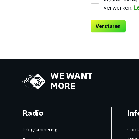
verwerken.
Le
Versturen
WE WANT
MORE
Radio
Inf
Programmering
Cont