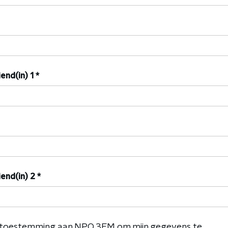
end(in) 1
*
end(in) 2
*
ij toestemming aan
NPO 3FM
om mijn gegevens te