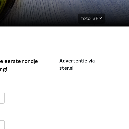
foto:
3FM
Advertentie via
e eerste rondje
ster.nl
ng!