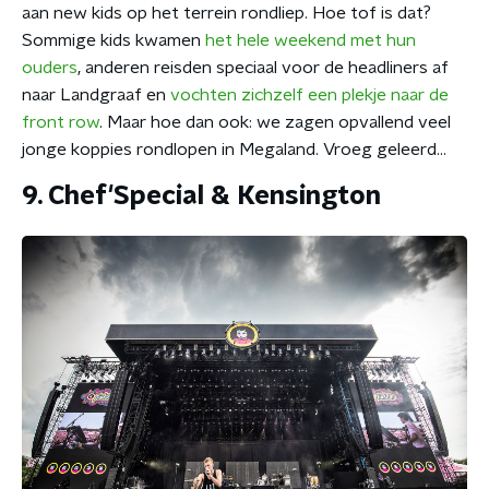
aan new kids op het terrein rondliep. Hoe tof is dat?
Sommige kids kwamen
het hele weekend met hun
ouders
, anderen reisden speciaal voor de headliners af
naar Landgraaf en
vochten zichzelf een plekje naar de
front row
. Maar hoe dan ook: we zagen opvallend veel
jonge koppies rondlopen in Megaland. Vroeg geleerd...
9. Chef'Special & Kensington