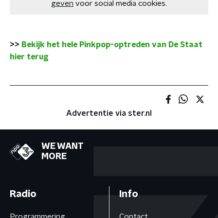
geven
voor social media cookies.
>>
Bekijk het hele Pinkpop-optreden van De Staat
hier terug
Advertentie via ster.nl
WE WANT
MORE
Radio
Info
Programmering
Contact