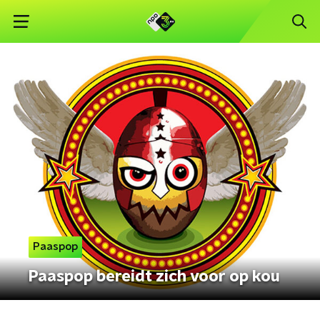
Paaspop
Paaspop bereidt zich voor op kou