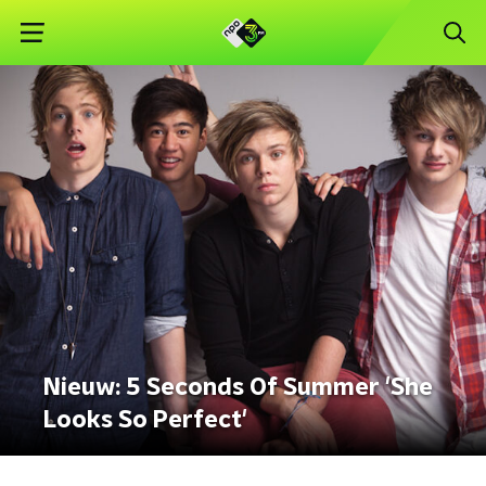
Nieuw: 5 Seconds Of Summer 'She
Looks So Perfect'