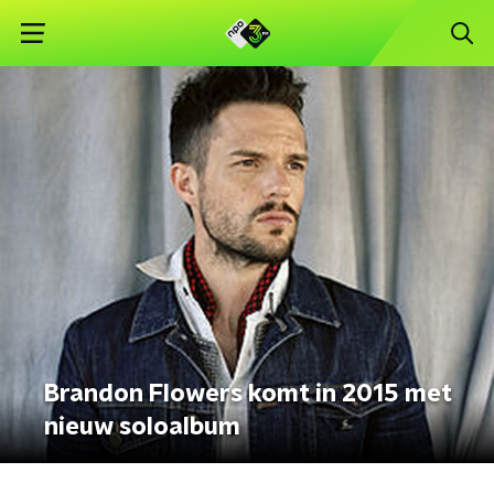
Brandon Flowers komt in 2015 met
nieuw soloalbum