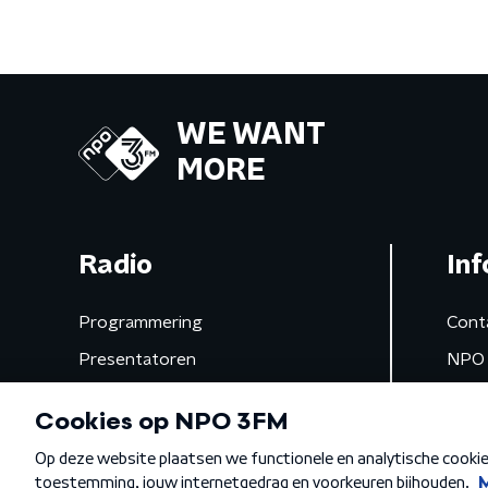
WE WANT
MORE
Radio
Inf
Programmering
Cont
Presentatoren
NPO 
Frequenties
App 
Gemist