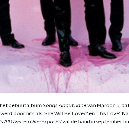
n het debuutalbum
Songs About Jane
van Maroon 5, dat 
rd door hits als 'She Will Be Loved' en 'This Love'. N
s All Over
en
Overexposed
zal de band in september hu