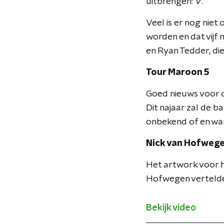
uitbrengen:
V
.
Veel is er nog niet
worden en dat vijf
en Ryan Tedder, di
Tour Maroon 5
Goed nieuws voor d
Dit najaar zal de b
onbekend of en wa
Nick van Hofweg
Het artwork voor 
Hofwegen vertelde 
Bekijk video