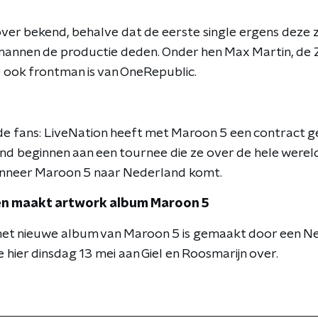
 over bekend, behalve dat de eerste single ergens deze
 mannen de productie deden. Onder hen Max Martin, de
e ook frontman is van OneRepublic.
e fans: LiveNation heeft met Maroon 5 een contract ge
and beginnen aan een tournee die ze over de hele wereld
nneer Maroon 5 naar Nederland komt.
en maakt artwork album Maroon 5
het nieuwe album van Maroon 5 is gemaakt door een Ne
hier dinsdag 13 mei aan Giel en Roosmarijn over.