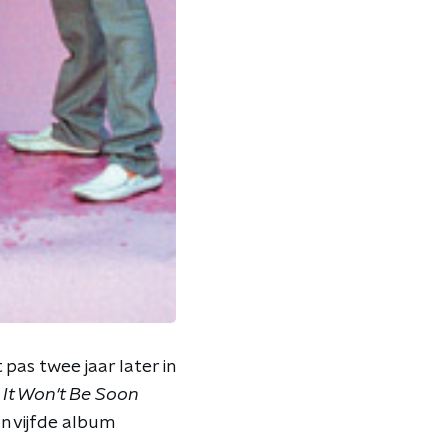
pas twee jaar later in
a
It Won't Be Soon
n vijfde album