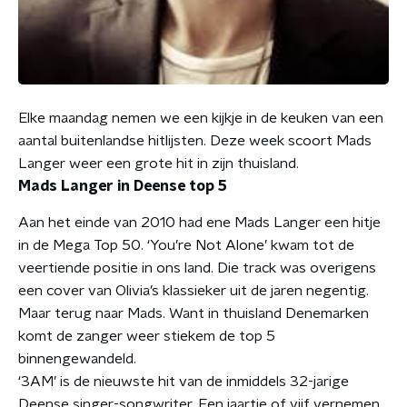
Elke maandag nemen we een kijkje in de keuken van een
aantal buitenlandse hitlijsten. Deze week scoort Mads
Langer weer een grote hit in zijn thuisland.
Mads Langer in Deense top 5
Aan het einde van 2010 had ene Mads Langer een hitje
in de Mega Top 50. ‘You’re Not Alone’ kwam tot de
veertiende positie in ons land. Die track was overigens
een cover van Olivia’s klassieker uit de jaren negentig.
Maar terug naar Mads. Want in thuisland Denemarken
komt de zanger weer stiekem de top 5
binnengewandeld.
‘3AM’ is de nieuwste hit van de inmiddels 32-jarige
Deense singer-songwriter. Een jaartje of vijf vernemen