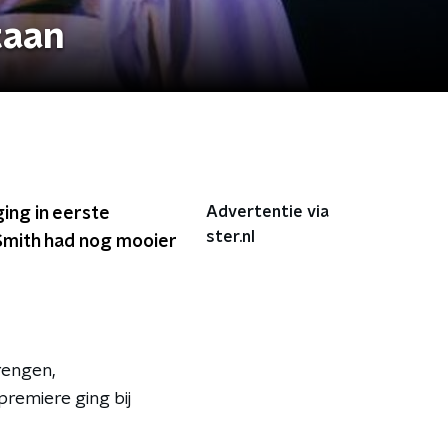
taan
Advertentie via
ing in eerste
ster.nl
Smith had nog mooier
rengen,
remiere ging bij