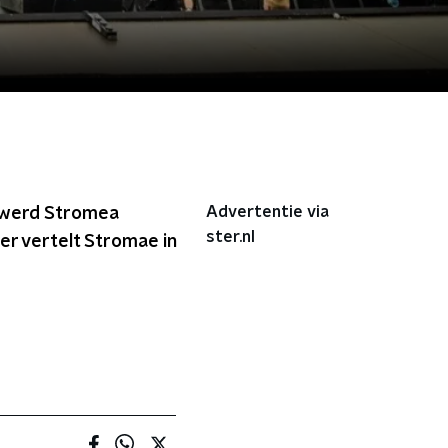
Advertentie via
, werd Stromea
ster.nl
r vertelt Stromae in