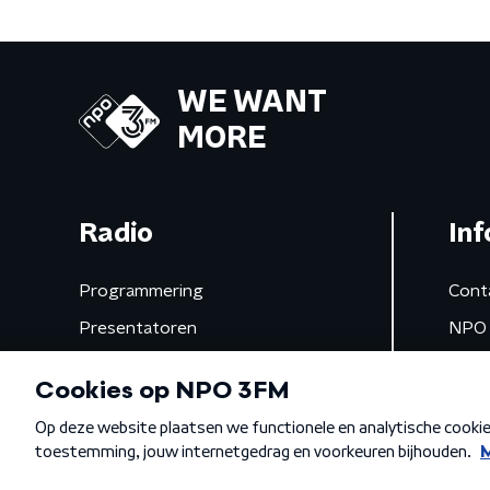
WE WANT
MORE
Radio
Inf
Programmering
Cont
Presentatoren
NPO 
Frequenties
App 
Gemist
Algemene voorwaarden
Privacybeleid