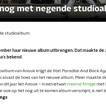
r nog met negende studio
nde studioalbum
ember haar nieuwe album uitbrengen. Dat maakte de 
a's bekend.
album van Anouk krijgt de titel
Paradise And Back Ag
 alvast de hoes van het nieuwe album. Meer maakte de
n dit jaar liet Anouk – in een ietwat
vreemd filmpje
met h
e ook op het nog uit te komen album verschijnt, is niet 
ongs