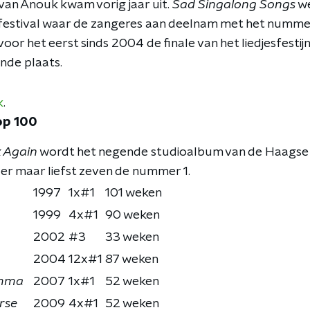
van Anouk kwam vorig jaar uit.
Sad Singalong Songs
we
festival waar de zangeres aan deelnam met het nummer
or het eerst sinds 2004 de finale van het liedjesfesti
ende plaats.
k
.
op 100
 Again
wordt het negende studioalbum van de Haagse 
 er maar liefst zeven de nummer 1.
1997
1x#1
101 weken
1999
4x#1
90 weken
2002
#3
33 weken
2004
12x#1
87 weken
omma
2007
1x#1
52 weken
rse
2009
4x#1
52 weken