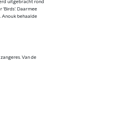
rd uitgebracht rond
 'Birds'. Daarmee
jn. Anouk behaalde
zangeres. Van de