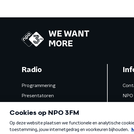
WE WANT
MORE
Radio
Inf
Programmering
Cont
Presentatoren
NPO 
Frequenties
App 
Gemist
Algemene voorwaarden
Privacybeleid