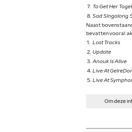
7.
To Get Her Toge
8.
Sad Singalong 
Naast bovenstaand
bevatten vooral ako
1.
Lost Tracks
2.
Update
3.
Anouk Is Alive
4.
Live At GelreD
5.
Live At Symphon
Om deze in