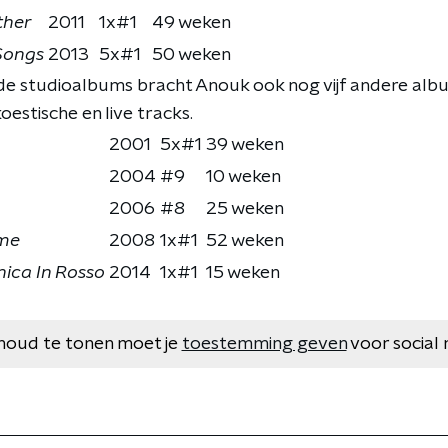
ther
2011
1x#1
49 weken
Songs
2013
5x#1
50 weken
e studioalbums bracht Anouk ook nog vijf andere albu
estische en live tracks.
2001
5x#1
39 weken
2004
#9
10 weken
2006
#8
25 weken
ome
2008
1x#1
52 weken
ica In Rosso
2014
1x#1
15 weken
houd te tonen moet je
toestemming geven
voor social 