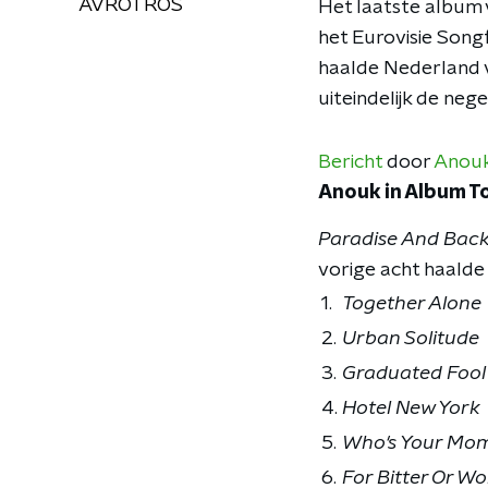
AVROTROS
Het laatste album 
het Eurovisie Song
haalde Nederland vo
uiteindelijk de neg
Bericht
door
Anou
Anouk in Album T
Paradise And Back
vorige acht haalde
1.
Together Alone
2.
Urban Solitude
3.
Graduated Fool
4.
Hotel New York
5.
Who's Your M
6.
For Bitter Or Wo