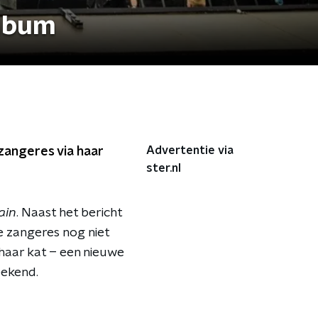
album
Advertentie via
zangeres via haar
ster.nl
ain
. Naast het bericht
 zangeres nog niet
aar kat – een nieuwe
bekend.