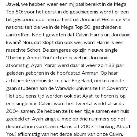
Jawel, we hebben weer een mijlpaal bereikt in de Mega
Top 50: voor het eerst in de geschiedenis wordt er een
hit gescoord door een artiest uit Jordanië! Het is de 91e
nationaliteit die we in de Mega Top 50-geschiedenis
aantreffen. Nooit geweten dat Calvin Harris uit Jordanië
kwam? Nou, dat klopt dan ook wel, want Harris is een
rasechte Schot. De zangeres op zijn nieuwe single
‘Thinking About You’ echter is wél uit Jordanië
afkomstig. Ayah Marar werd daar al weer zo’n 33 jaar
geleden geboren in de hoofdstad Amman. Op haar
achttiende verhuisde ze naar Engeland, om muziek te
gaan studeren aan de Warwick-universiteit in Coventry.
Het zou eens tijd worden ook dat Ayah te horen is op
een single van Calvin, want het tweetal werkt al sinds
2004 samen. Ze hebben zelfs een tijdje samen een huis
gedeeld en Ayah zingt al mee op drie nummers op het
debuutalbum van Calvin Harris uit 2007. ‘Thinking About
You’, afkomstig van het derde album van onze Calvin,