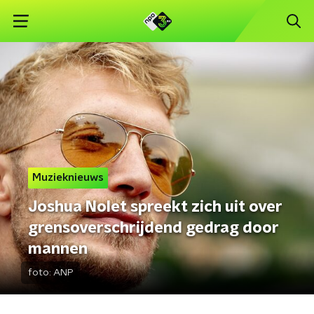
Muzieknieuws
Joshua Nolet spreekt zich uit over
grensoverschrijdend gedrag door
mannen
foto:
ANP