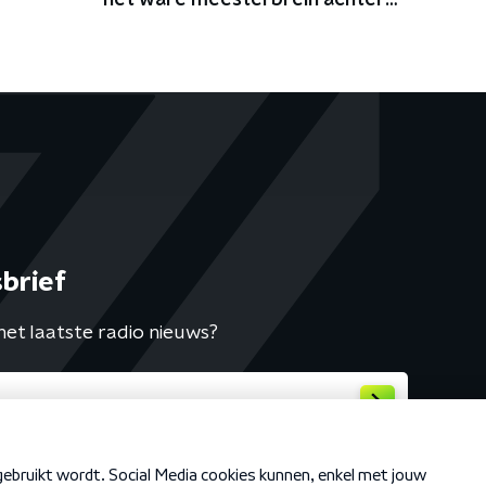
het ware meesterbrein achter
de boyband
brief
het laatste radio nieuws?