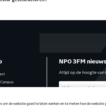
 Oscar geschiedenis en
ran host dinner party's
o
NPO 3FM nieuws
Altijd op de hoogte van 
act
Campus
de studio