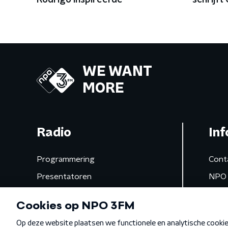
Rodrigo inspireerde
schrijft
Niall Ho
WE WANT
MORE
Radio
Inf
Programmering
Cont
Presentatoren
NPO 
Frequenties
App 
Gemist