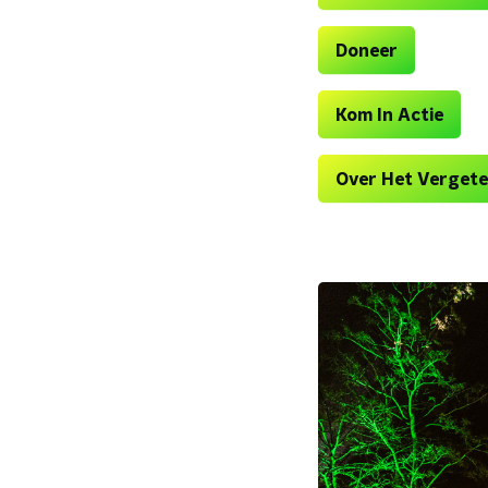
Doneer
Kom In Actie
Over Het Vergete