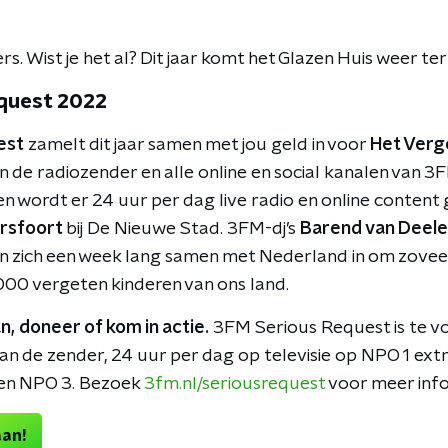
rs. Wist je het al? Dit jaar komt het Glazen Huis weer te
quest 2022
est
zamelt dit jaar samen met jou geld in voor
Het Verg
 de radiozender en alle online en social kanalen van 3F
 en wordt er 24 uur per dag live radio en online conten
rsfoort
bij De Nieuwe Stad. 3FM-dj’s
Barend van Deelen
n zich een week lang samen met Nederland in om zoveel
000 vergeten kinderen van ons land.
n, doneer of kom in actie.
3FM Serious Request is te 
an de zender, 24 uur per dag op televisie op NPO 1 extr
en NPO 3. Bezoek
3fm.nl/seriousrequest
voor meer info
aan!