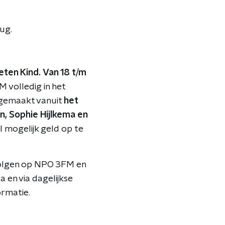
rug.
eten Kind.
Van 18 t/m
M volledig in het
t gemaakt vanuit
het
, Sophie Hijlkema en
 mogelijk geld op te
volgen op NPO 3FM en
a en via dagelijkse
rmatie.