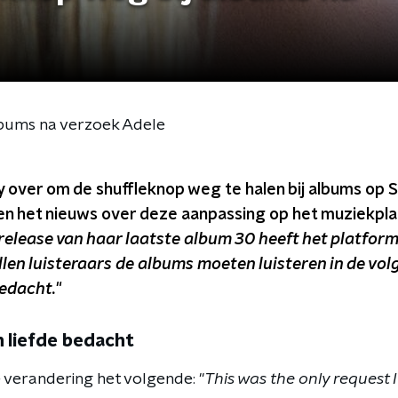
albums na verzoek Adele
y over om de shuffleknop weg te halen bij albums op 
n het nieuws over deze aanpassing op het muziekpla
release van haar laatste album 30 heeft het platfor
len luisteraars de albums moeten luisteren in de vol
bedacht.
"
n liefde bedacht
 verandering het volgende: "
This was the only request I