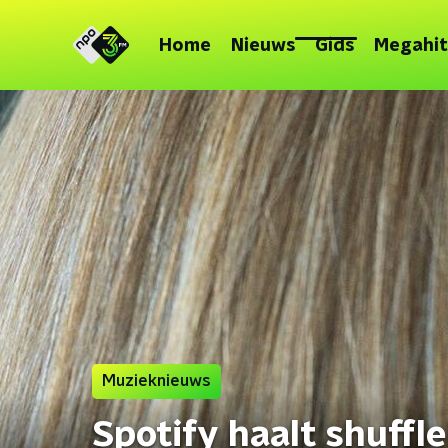
Home
Nieuws
Gids
Megahit
Muzieknieuws
Spotify haalt shuffl