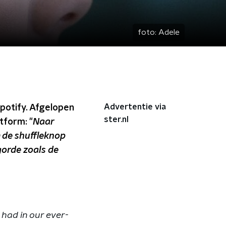
foto:
Adele
Advertentie via
Spotify. Afgelopen
ster.nl
tform: "
Naar
m de shuffleknop
gorde zoals de
 had in our ever-