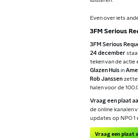
luisteren
."
Even over iets ande
3FM Serious Re
3FM Serious Requ
24 december
staan
teken van de actie
Glazen Huis
in
Ame
Rob Janssen
zette
halen voor de 100.
Vraag een plaat aa
de online kanalen v
updates op NPO 1 
Vraag een plaat 