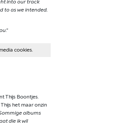
t into our track
ned to as we intended.
you
."
media cookies.
 Thijs Boontjes.
 Thijs het maar onzin
r. Sommige albums
at die ik wil