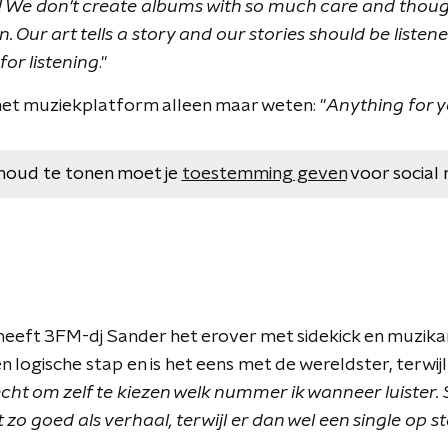
 We don't create albums with so much care and though
on. Our art tells a story and our stories should be liste
for listening
."
 het muziekplatform alleen maar weten: "
Anything for 
houd te tonen moet je
toestemming geven
voor social 
ft 3FM-dj Sander het erover met sidekick en muzikant
n logische stap en is het eens met de wereldster, terwijl
recht om zelf te kiezen welk nummer ik wanneer luiste
zo goed als verhaal, terwijl er dan wel een single op sta