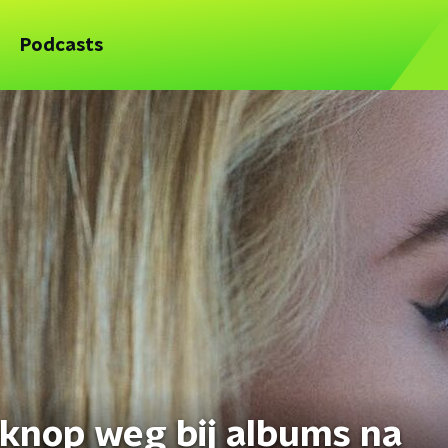
Podcasts
eknop weg bij albums na