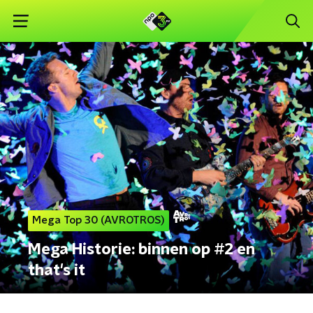
Mega Top 30 (AVROTROS)
Mega Historie: binnen op #2 en
that's it