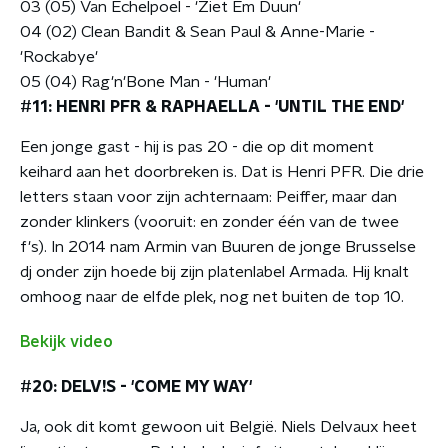
03 (05) Van Echelpoel - 'Ziet Em Duun'
04 (02) Clean Bandit & Sean Paul & Anne-Marie -
'Rockabye'
05 (04) Rag'n'Bone Man - 'Human'
#11: HENRI PFR & RAPHAELLA - 'UNTIL THE END'
Een jonge gast - hij is pas 20 - die op dit moment
keihard aan het doorbreken is. Dat is Henri PFR. Die drie
letters staan voor zijn achternaam: Peiffer, maar dan
zonder klinkers (vooruit: en zonder één van de twee
f's). In 2014 nam Armin van Buuren de jonge Brusselse
dj onder zijn hoede bij zijn platenlabel Armada. Hij knalt
omhoog naar de elfde plek, nog net buiten de top 10.
Bekijk video
#20: DELV!S - 'COME MY WAY'
Ja, ook dit komt gewoon uit België. Niels Delvaux heet