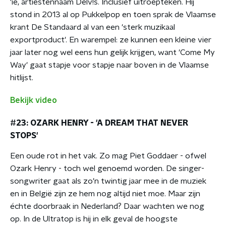
'ie, artiestennaam Delv!s. Inclusief uitroepteken. Hij
stond in 2013 al op Pukkelpop en toen sprak de Vlaamse
krant De Standaard al van een 'sterk muzikaal
exportproduct'. En warempel: ze kunnen een kleine vier
jaar later nog wel eens hun gelijk krijgen, want 'Come My
Way' gaat stapje voor stapje naar boven in de Vlaamse
hitlijst.
Bekijk video
#23: OZARK HENRY - 'A DREAM THAT NEVER
STOPS'
Een oude rot in het vak. Zo mag Piet Goddaer - ofwel
Ozark Henry - toch wel genoemd worden. De singer-
songwriter gaat als zo'n twintig jaar mee in de muziek
en in België zijn ze hem nog altijd niet moe. Maar zijn
échte doorbraak in Nederland? Daar wachten we nog
op. In de Ultratop is hij in elk geval de hoogste