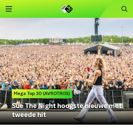
Mega Top 30 (AVROTROS)
Sue The Night hoogste nieuwe met
tweede hit