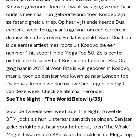
Kosovo gewoond. Toen ze twaalf was ging ze met haar
ouders mee naar hun geboorteland, toen Kosovo zijn
zelfstandigheid uitriep. Op haar vijftiende keerde Dua
echter al weer terug naar Engeland, om een carrière in
de muziek na te streven. En dat is gelukt, want Dua Lipa
is de eerste artiest met roots uit Kosovo die een
nummer 1-hit scoort in de Mega Top 50. Ze is echter
niet de eerste artiest uit Kosovo met een hit. Rita Ora
ging haar in 2012 al voor. Rita is wél geboren in Kosovo,
maar al toen ze één jaar was kwam ze naar Londen toe.
Daarnaast komen we drie nieuwe hits tegen in de lijst
van deze week. Check ze allemaal hieronder.
Sue The Night - 'The World Below' (#35)
Voor de tweede keer weet Sue The Night zowel de
3FM-jocks als hun luisteraars aan zich te binden. Een jaar
geleden lukte dat haar voor het eerst, toen 'The Whale'
Megahit was én een 33e plaats behaalde in de Mega Top