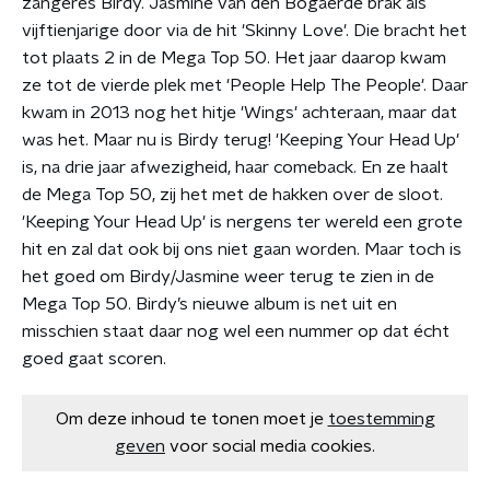
zangeres Birdy. Jasmine van den Bogaerde brak als
vijftienjarige door via de hit 'Skinny Love'. Die bracht het
tot plaats 2 in de Mega Top 50. Het jaar daarop kwam
ze tot de vierde plek met 'People Help The People'. Daar
kwam in 2013 nog het hitje 'Wings' achteraan, maar dat
was het. Maar nu is Birdy terug! 'Keeping Your Head Up'
is, na drie jaar afwezigheid, haar comeback. En ze haalt
de Mega Top 50, zij het met de hakken over de sloot.
'Keeping Your Head Up' is nergens ter wereld een grote
hit en zal dat ook bij ons niet gaan worden. Maar toch is
het goed om Birdy/Jasmine weer terug te zien in de
Mega Top 50. Birdy’s nieuwe album is net uit en
misschien staat daar nog wel een nummer op dat écht
goed gaat scoren.
Om deze inhoud te tonen moet je
toestemming
geven
voor social media cookies.