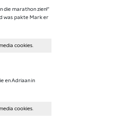
n die marathon zien!"
end was pakte Mark er
media cookies.
e en Adriaan in
media cookies.