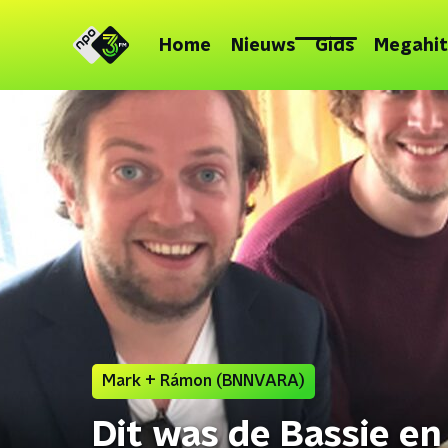
Home
Nieuws
Gids
Megahit
Mark + Rámon (BNNVARA)
Dit was de Bassie e