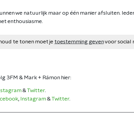
unnen we natuurlijk maar op één manier afsluiten. Ied
 het enthousiasme.
houd te tonen moet je
toestemming geven
voor social 
olg 3FM & Mark + Rámon hier:
nstagram
&
Twitter
.
cebook
,
Instagram
&
Twitter
.