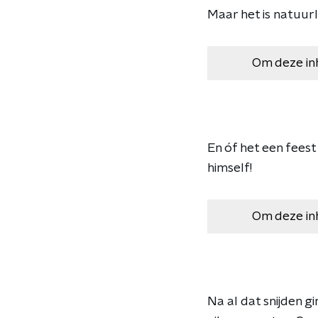
Maar het is natuurl
Om deze in
En óf het een fees
himself!
Om deze in
Na al dat snijden 