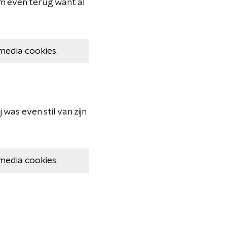
 'm even terug want al
media cookies.
was even stil van zijn
media cookies.