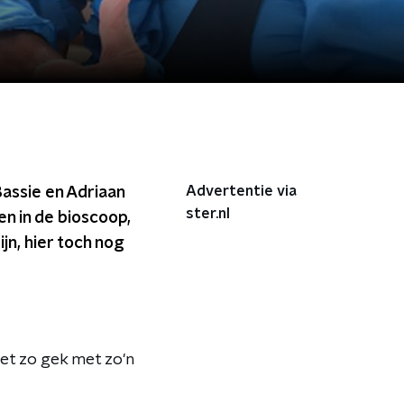
Advertentie via
Bassie en Adriaan
ster.nl
n in de bioscoop,
ijn, hier toch nog
iet zo gek met zo'n