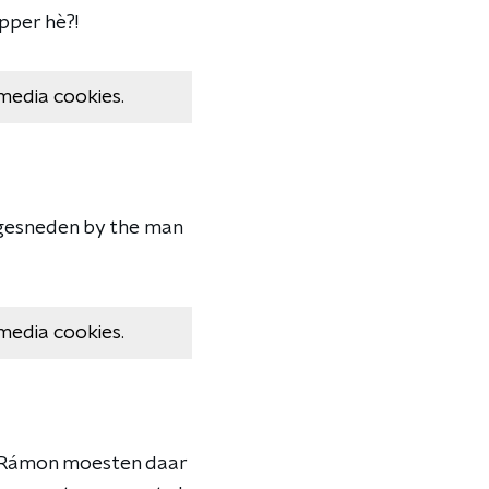
opper hè?!
media cookies.
 gesneden by the man
media cookies.
en Rámon moesten daar