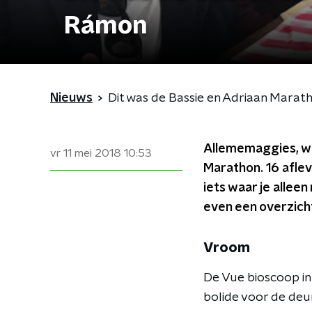
Rámon
Nieuws
Dit was de Bassie en Adriaan Mara
Allememaggies, wat
vr 11 mei 2018
10:53
Marathon. 16 aflev
iets waar je alleen
even een overzicht
Vroom
De Vue bioscoop in 
bolide voor de deur