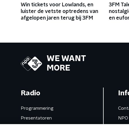
Win tickets voor Lowlands, en
3FM Tal
luister de vetste optredens van
nostalg
afgelopen jaren terug bij 3FM
en eufo
dansvlo
WE WANT
MORE
Radio
Inf
Programmering
Cont
Presentatoren
NPO 
Frequenties
App 