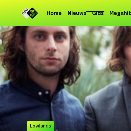
Home
Nieuws
Gids
Megahit
Lowlands