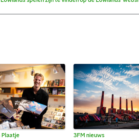
p Lowlands spelen zijn te vinden op de Lowlands-websi
 Plaatje
3FM nieuws