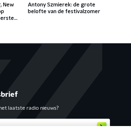
r, New
Antony Szmierek: de grote
op
belofte van de festivalzomer
eerste
brief
het laatste radio nieuws?