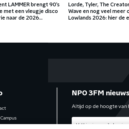
ent LAMMER brengt 90's
Lorde, Tyler, The Creato
ie met een vleugje disco
Wave en nog veel meer 
rie naar de 2026
Lowlands 2026: hier de 
er
lading namen
o
NPO 3FM nieuws
Altijd op de hoogte van 
act
Campus
de studio