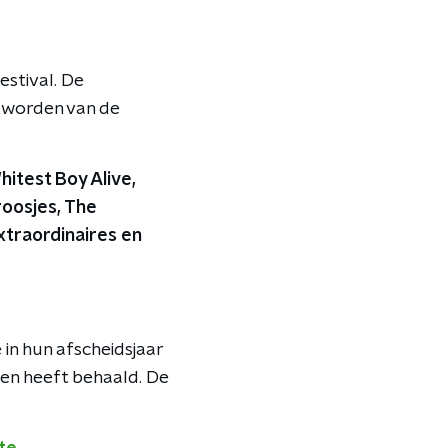
stival. De
j worden van de
itest Boy Alive,
roosjes, The
xtraordinaires en
in hun afscheidsjaar
en heeft behaald. De