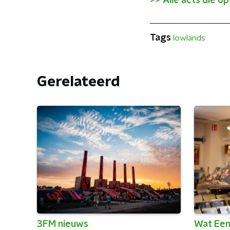
>> Alle acts die o
Tags
lowlands
Gerelateerd
3FM nieuws
Wat Een