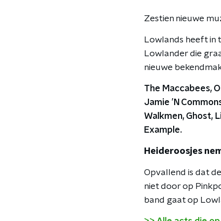
Zestien nieuwe mu
Lowlands heeft in 
Lowlander die graag
nieuwe bekendmaki
The Maccabees,
O
Jamie ’N Commons,
Walkmen, Ghost, Li
Example.
Heideroosjes nem
Opvallend is dat de
niet door op Pinkp
band gaat op Lowl